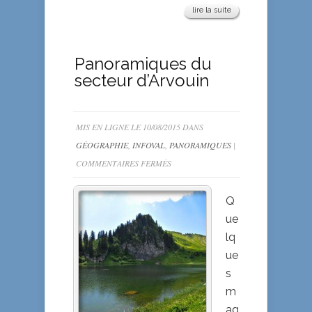
lire la suite
Panoramiques du
secteur d’Arvouin
MIS EN LIGNE LE 10/08/2015 DANS
GÉOGRAPHIE
,
INFOVAL
,
PANORAMIQUES
|
SUR
COMMENTAIRES FERMÉS
PANORAMIQUES
DU
Q
SECTEUR
ue
D’ARVOUIN
lq
ue
s
m
ag