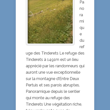
DEPUIS
Pa
LE
no
REFUGE
ra
DES
mi
TINDERETS
qu
e
du
ref
uge des Tinderets Le refuge des
Tinderets à 1491m est un lieu
apprécié par les randonneurs qui
auront une vue exceptionnelle
sur la montagne d’Entre Deux
Pertuis et ses parois abruptes.
Panoramique depuis le sentier
qui monte au refuge des
Tinderets Une végétation riche,