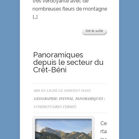
très verdoyante avec de
nombreuses fleurs de montagne
[…]
lire la suite
Panoramiques
depuis le secteur du
Crêt-Béni
MIS EN LIGNE LE 20/08/2015 DANS
GÉOGRAPHIE
,
INFOVAL
,
PANORAMIQUES
|
SUR
COMMENTAIRES FERMÉS
PANORAMIQUES
DEPUIS
Ce
LE
rta
SECTEUR