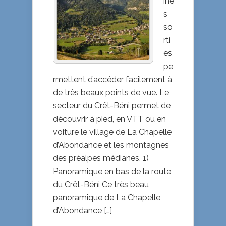
ine
DU
s
CRÊT-
so
BÉNI
rti
es
pe
rmettent d’accéder facilement à
de très beaux points de vue. Le
secteur du Crêt-Béni permet de
découvrir à pied, en VTT ou en
voiture le village de La Chapelle
d’Abondance et les montagnes
des préalpes médianes. 1)
Panoramique en bas de la route
du Crêt-Béni Ce très beau
panoramique de La Chapelle
d’Abondance […]