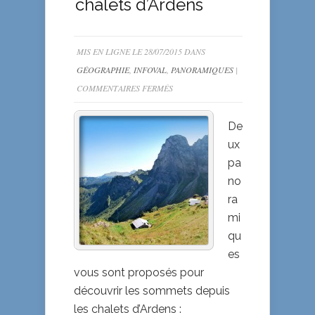
chalets d’Ardens
MIS EN LIGNE LE 28/07/2015 DANS
GÉOGRAPHIE
,
INFOVAL
,
PANORAMIQUES
|
SUR
COMMENTAIRES FERMÉS
PAYSAGES
DEPUIS
De
LES
ux
CHALETS
pa
D’ARDENS
no
ra
mi
qu
es
vous sont proposés pour
découvrir les sommets depuis
les chalets d’Ardens :