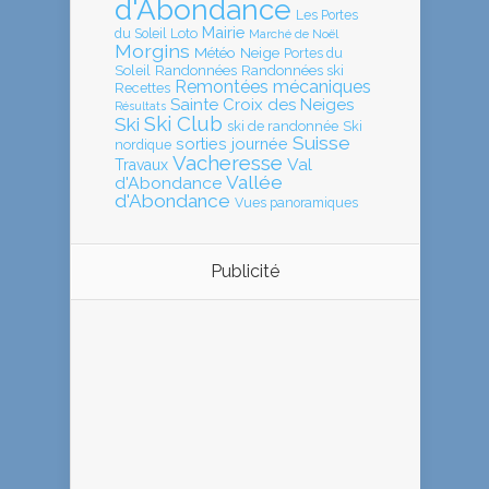
d'Abondance
Les Portes
Mairie
Loto
du Soleil
Marché de Noël
Morgins
Météo
Neige
Portes du
Soleil
Randonnées
Randonnées ski
Remontées mécaniques
Recettes
Sainte Croix des Neiges
Résultats
Ski Club
Ski
ski de randonnée
Ski
Suisse
sorties journée
nordique
Vacheresse
Val
Travaux
Vallée
d'Abondance
d'Abondance
Vues panoramiques
Publicité