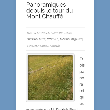
Panoramiques
depuis le tour du
Mont Chauffé
MIS EN LIGNE LE 17/07/2015 DANS
GÉOGRAPHIE
,
INFOVAL
,
PANORAMIQUES
|
SUR
COMMENTAIRES FERMÉS
PANORAMIQUES
DEPUIS
Tr
LE
ois
TOUR
pa
DU
no
MONT
ra
CHAUFFÉ
mi
qu
es
proposés par M. Patrick Brault,