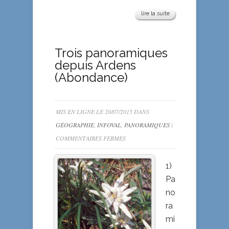
lire la suite
Trois panoramiques
depuis Ardens
(Abondance)
MIS EN LIGNE LE 20/07/2015 DANS
GÉOGRAPHIE
,
INFOVAL
,
PANORAMIQUES
|
SUR
COMMENTAIRES FERMÉS
TROIS
PANORAMIQUES
1)
DEPUIS
Pa
ARDENS
no
(ABONDANCE)
ra
mi