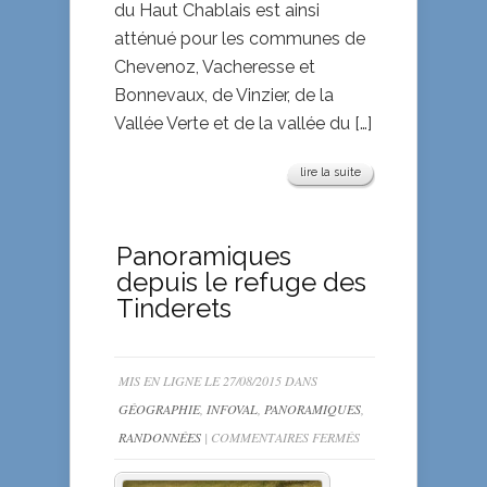
du Haut Chablais est ainsi
atténué pour les communes de
Chevenoz, Vacheresse et
Bonnevaux, de Vinzier, de la
Vallée Verte et de la vallée du […]
lire la suite
Panoramiques
depuis le refuge des
Tinderets
MIS EN LIGNE LE 27/08/2015 DANS
GÉOGRAPHIE
,
INFOVAL
,
PANORAMIQUES
,
SUR
RANDONNÉES
|
COMMENTAIRES FERMÉS
PANORAMIQUES