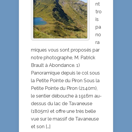
nt
tro
is
pa
no
ra
miques vous sont proposés par
notre photographe, M. Patrick
Brault à Abondance. 1)
Panoramique depuis le col sous
la Petite Pointe du Piron Sous la
Petite Pointe du Piron (2140m),
le sentier débouche à 1916m au-
dessus du lac de Tavaneuse
(1805m) et offre une très belle
vue sur le massif de Tavaneuse
et son […]