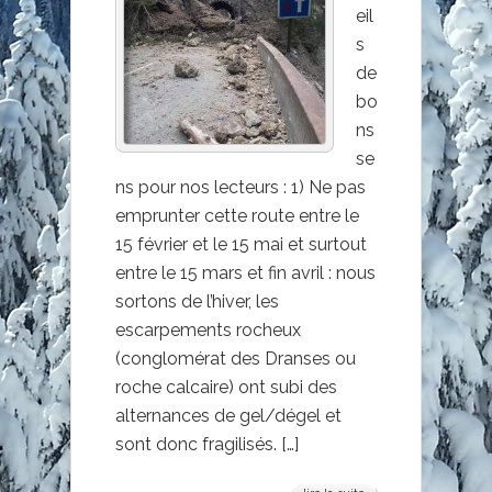
RD22?
eil
s
de
bo
ns
se
ns pour nos lecteurs : 1) Ne pas
emprunter cette route entre le
15 février et le 15 mai et surtout
entre le 15 mars et fin avril : nous
sortons de l’hiver, les
escarpements rocheux
(conglomérat des Dranses ou
roche calcaire) ont subi des
alternances de gel/dégel et
sont donc fragilisés. […]