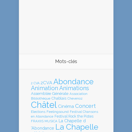
Mots-clés
Abondance
2CVA
2 CVA
Animation
Animations
Assemblée Générale
Association
Chablais
Bibliothèque
Chevenoz
Châtel
Concert
Cinéma
Elections
Feelingsound
Festival Chansons
en Abondance
Festival Rock the Pistes
La Chapelle d
FRAXIIS MUSICA
La Chapelle
'Abondance