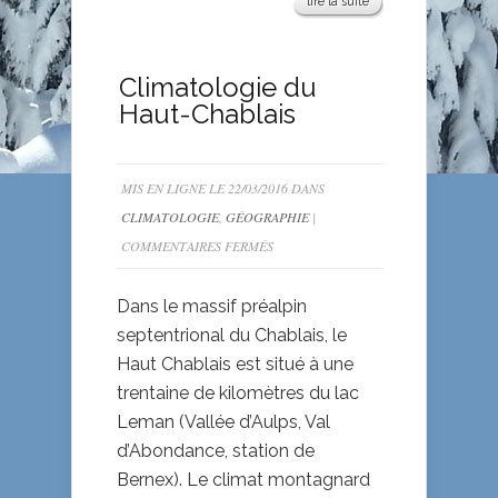
lire la suite
Climatologie du
Haut-Chablais
MIS EN LIGNE LE 22/03/2016 DANS
CLIMATOLOGIE
,
GÉOGRAPHIE
|
SUR
COMMENTAIRES FERMÉS
CLIMATOLOGIE
DU
Dans le massif préalpin
HAUT-
septentrional du Chablais, le
CHABLAIS
Haut Chablais est situé à une
trentaine de kilomètres du lac
Leman (Vallée d’Aulps, Val
d’Abondance, station de
Bernex). Le climat montagnard