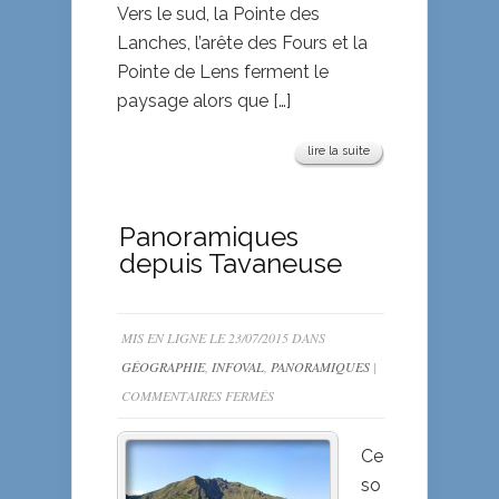
Vers le sud, la Pointe des
Lanches, l’arête des Fours et la
Pointe de Lens ferment le
paysage alors que […]
lire la suite
Panoramiques
depuis Tavaneuse
MIS EN LIGNE LE 23/07/2015 DANS
GÉOGRAPHIE
,
INFOVAL
,
PANORAMIQUES
|
SUR
COMMENTAIRES FERMÉS
PANORAMIQUES
DEPUIS
Ce
TAVANEUSE
so