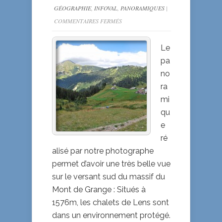
GÉOGRAPHIE
,
INFOVAL
,
PANORAMIQUES
|
SUR
COMMENTAIRES FERMÉS
PANORAMIQUE
AUX
Le
CHALETS
pa
DE
no
LENS
ra
mi
qu
e
ré
alisé par notre photographe
permet d’avoir une très belle vue
sur le versant sud du massif du
Mont de Grange : Situés à
1576m, les chalets de Lens sont
dans un environnement protégé.