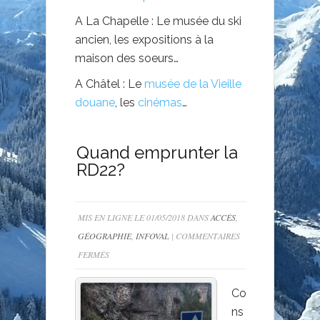
A La Chapelle : Le musée du ski
ancien, les expositions à la
maison des soeurs…
A Châtel : Le
musée de la Vieille
douane
, les
cinémas
…
Quand emprunter la
RD22?
MIS EN LIGNE LE 01/05/2018 DANS
ACCÈS
,
GÉOGRAPHIE
,
INFOVAL
|
COMMENTAIRES
SUR
FERMÉS
QUAND
EMPRUNTER
Co
LA
ns