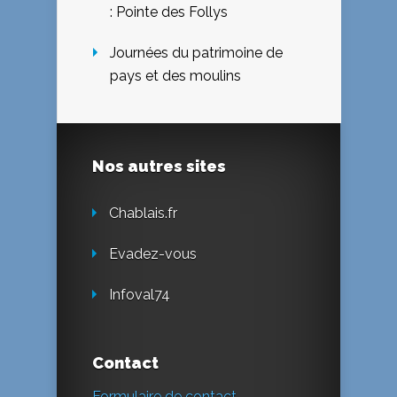
: Pointe des Follys
Journées du patrimoine de
pays et des moulins
Nos autres sites
Chablais.fr
Evadez-vous
Infoval74
Contact
Formulaire de contact