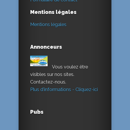
Mentions légales
Mentions légales
Annonceurs
Vous voulez être
visibles sur nos sites.
Contactez-nous.
Plus d'informations - Cliquez-ici
Pubs