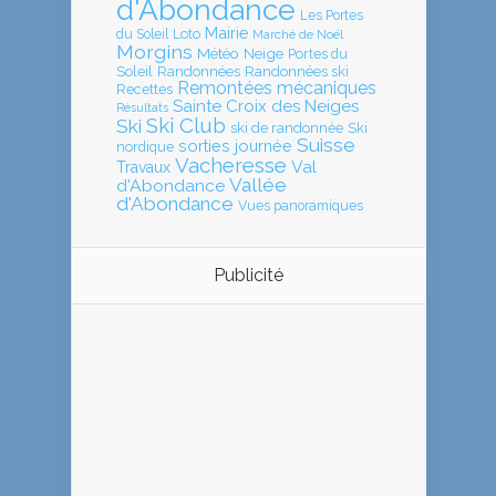
d'Abondance
Les Portes
Mairie
Loto
du Soleil
Marché de Noël
Morgins
Météo
Neige
Portes du
Soleil
Randonnées
Randonnées ski
Remontées mécaniques
Recettes
Sainte Croix des Neiges
Résultats
Ski Club
Ski
ski de randonnée
Ski
Suisse
sorties journée
nordique
Vacheresse
Val
Travaux
Vallée
d'Abondance
d'Abondance
Vues panoramiques
Publicité