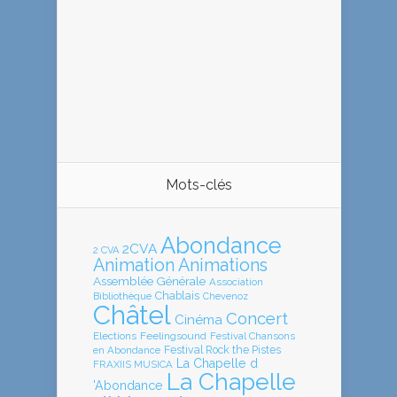
Mots-clés
Abondance
2CVA
2 CVA
Animation
Animations
Assemblée Générale
Association
Chablais
Bibliothèque
Chevenoz
Châtel
Concert
Cinéma
Elections
Feelingsound
Festival Chansons
en Abondance
Festival Rock the Pistes
La Chapelle d
FRAXIIS MUSICA
La Chapelle
'Abondance