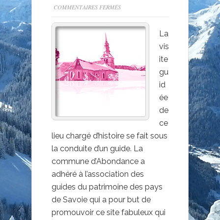
SUR
COMMENTAIRES FERMÉS
LE
CLOÎTRE
La
DE
vis
L’ABBAYE
ite
D’ABONDANCE
gu
id
ée
de
ce
lieu chargé d’histoire se fait sous
la conduite d’un guide. La
commune d’Abondance a
adhéré à l’association des
guides du patrimoine des pays
de Savoie qui a pour but de
promouvoir ce site fabuleux qui