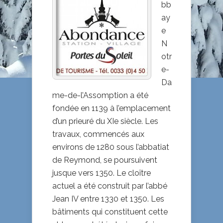
DAME-
bb
DE-
ay
L’ASSOMPTION
e
N
otr
e-
Da
me-de-l’Assomption a été
fondée en 1139 à l’emplacement
d’un prieuré du XIe siècle. Les
travaux, commencés aux
environs de 1280 sous l’abbatiat
de Reymond, se poursuivent
jusque vers 1350. Le cloître
actuel a été construit par l’abbé
Jean IV entre 1330 et 1350. Les
bâtiments qui constituent cette