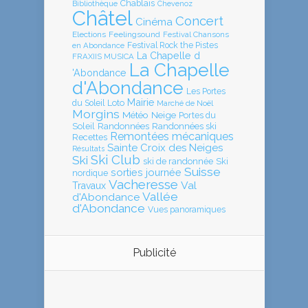
Chablais
Bibliothèque
Chevenoz
Châtel
Concert
Cinéma
Elections
Feelingsound
Festival Chansons
en Abondance
Festival Rock the Pistes
La Chapelle d
FRAXIIS MUSICA
La Chapelle
'Abondance
d'Abondance
Les Portes
Mairie
Loto
du Soleil
Marché de Noël
Morgins
Météo
Neige
Portes du
Soleil
Randonnées
Randonnées ski
Remontées mécaniques
Recettes
Sainte Croix des Neiges
Résultats
Ski Club
Ski
ski de randonnée
Ski
Suisse
sorties journée
nordique
Vacheresse
Val
Travaux
Vallée
d'Abondance
d'Abondance
Vues panoramiques
Publicité