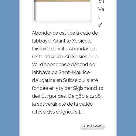
du
Va
l
d’
Abondance est liée à celle de
l’abbaye. Avant le Xe siècle,
l’histoire du Val d’Abondance
reste obscure. Au Xe siècle, le
Val d’Abondance dépend de
l’abbaye de Saint-Maurice-
d’Augaune en Suisse qui a été
fondée en 515 par Sigismond, roi
des Burgondes. De 980 à 1208:
la souveraineté de la vallée
relève des seigneurs […]
lire la suite