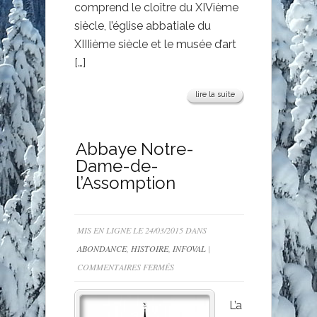
comprend le cloître du XIVième
siècle, l’église abbatiale du
XIIIième siècle et le musée d’art
[…]
lire la suite
Abbaye Notre-
Dame-de-
l’Assomption
MIS EN LIGNE LE 24/03/2015 DANS
ABONDANCE
,
HISTOIRE
,
INFOVAL
|
SUR
COMMENTAIRES FERMÉS
ABBAYE
NOTRE-
L’a