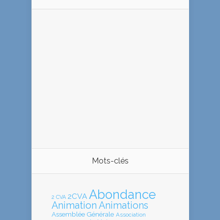
Mots-clés
Abondance
2CVA
2 CVA
Animation
Animations
Assemblée Générale
Association