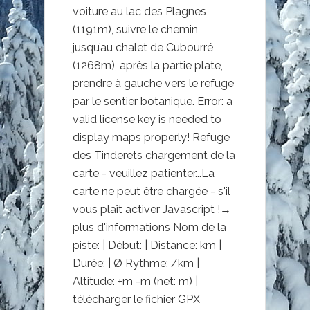
voiture au lac des Plagnes
(1191m), suivre le chemin
jusqu’au chalet de Cubourré
(1268m), après la partie plate,
prendre à gauche vers le refuge
par le sentier botanique. Error: a
valid license key is needed to
display maps properly! Refuge
des Tinderets chargement de la
carte - veuillez patienter...La
carte ne peut être chargée - s'il
vous plaît activer Javascript !→
plus d'informations Nom de la
piste: | Début: | Distance: km |
Durée: | Ø Rythme: /km |
Altitude: +m -m (net: m) |
télécharger le fichier GPX