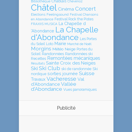
Chablais
Bibliothèque
Chevenoz
Châtel
Concert
Cinéma
Elections
Feelingsound
Festival Chansons
en Abondance
Festival Rock the Pistes
La Chapelle d
FRAXIIS MUSICA
La Chapelle
'Abondance
d'Abondance
Les Portes
Mairie
Loto
du Soleil
Marché de Noël
Morgins
Météo
Neige
Portes du
Soleil
Randonnées
Randonnées ski
Remontées mécaniques
Recettes
Sainte Croix des Neiges
Résultats
Ski Club
Ski
ski de randonnée
Ski
Suisse
sorties journée
nordique
Vacheresse
Val
Travaux
Vallée
d'Abondance
d'Abondance
Vues panoramiques
Publicité