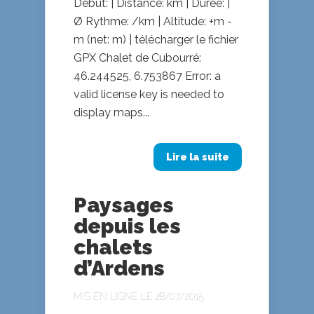
Début: | Distance: km | Durée: |
Ø Rythme: /km | Altitude: +m -
m (net: m) | télécharger le fichier
GPX Chalet de Cubourré:
46.244525, 6.753867 Error: a
valid license key is needed to
display maps...
Lire la suite
Paysages
depuis les
chalets
d’Ardens
MIS EN LIGNE LE 28/07/2015