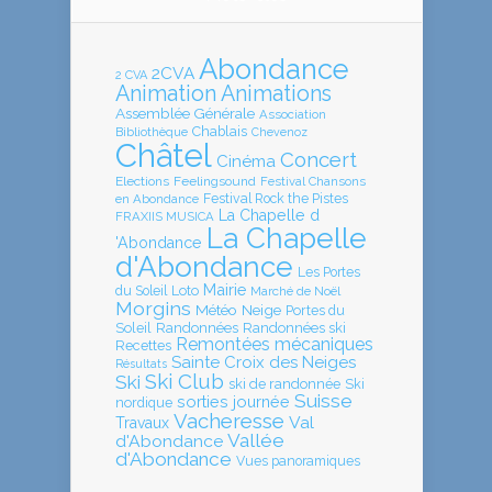
Abondance
2CVA
2 CVA
Animation
Animations
Assemblée Générale
Association
Chablais
Bibliothèque
Chevenoz
Châtel
Concert
Cinéma
Elections
Feelingsound
Festival Chansons
en Abondance
Festival Rock the Pistes
La Chapelle d
FRAXIIS MUSICA
La Chapelle
'Abondance
d'Abondance
Les Portes
Mairie
Loto
du Soleil
Marché de Noël
Morgins
Météo
Neige
Portes du
Soleil
Randonnées
Randonnées ski
Remontées mécaniques
Recettes
Sainte Croix des Neiges
Résultats
Ski Club
Ski
ski de randonnée
Ski
Suisse
sorties journée
nordique
Vacheresse
Val
Travaux
Vallée
d'Abondance
d'Abondance
Vues panoramiques