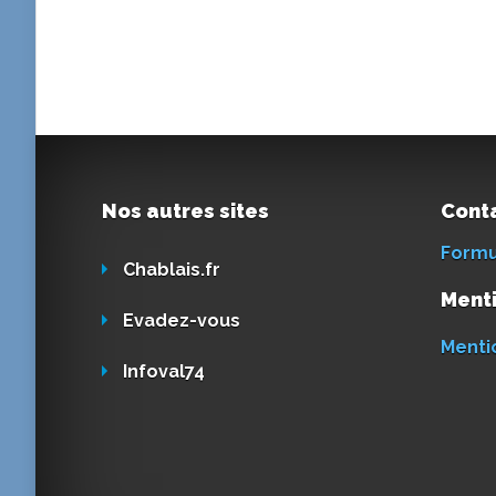
Nos autres sites
Cont
Formu
Chablais.fr
Menti
Evadez-vous
Menti
Infoval74