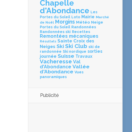
Chapelle
d'Abondance
Les
Mairie
Loto
Portes du Soleil
Marché
Morgins
Météo
Neige
de Noël
Portes du Soleil
Randonnées
Randonnées ski
Recettes
Remontées mécaniques
Sainte Croix des
Résultats
Ski Club
Ski
Neiges
ski de
sorties
randonnée
Ski nordique
Suisse
journée
Travaux
Vacheresse
Val
Vallée
d'Abondance
d'Abondance
Vues
panoramiques
Publicité