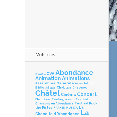
Mots-clés
Abondance
2CVA
2 CVA
Animation
Animations
Assemblée Générale
Association
Chablais
Bibliothèque
Chevenoz
Châtel
Concert
Cinéma
Elections
Feelingsound
Festival
Chansons en Abondance
Festival Rock
La
the Pistes
FRAXIIS MUSICA
La
Chapelle d 'Abondance