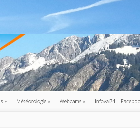
és
»
Météorologie
»
Webcams
»
Infoval74 | Facebo