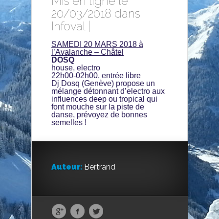
Mis en ligne le
20/03/2018 dans
Infoval
|
SAMEDI 20 MARS 2018
à
l’Avalanche – Châtel
DOSQ
house, electro
22h00-02h00, entrée libre
Dj Dosq (Genève) propose un
mélange détonnant d’electro aux
influences deep ou tropical qui
font mouche sur la piste de
danse, prévoyez de bonnes
semelles !
Auteur:
Bertrand