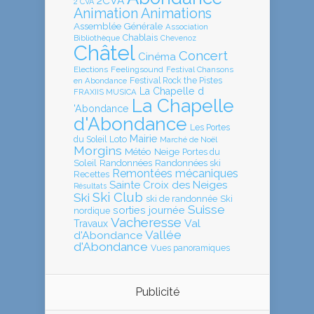
2CVA
2 CVA
Animation
Animations
Assemblée Générale
Association
Chablais
Bibliothèque
Chevenoz
Châtel
Concert
Cinéma
Elections
Feelingsound
Festival Chansons
en Abondance
Festival Rock the Pistes
La Chapelle d
FRAXIIS MUSICA
La Chapelle
'Abondance
d'Abondance
Les Portes
Mairie
Loto
du Soleil
Marché de Noël
Morgins
Météo
Neige
Portes du
Soleil
Randonnées
Randonnées ski
Remontées mécaniques
Recettes
Sainte Croix des Neiges
Résultats
Ski Club
Ski
ski de randonnée
Ski
Suisse
sorties journée
nordique
Vacheresse
Val
Travaux
Vallée
d'Abondance
d'Abondance
Vues panoramiques
Publicité