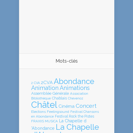
Mots-clés
Abondance
2CVA
2 CVA
Animation
Animations
Assemblée Générale
Association
Chablais
Bibliothèque
Chevenoz
Châtel
Concert
Cinéma
Elections
Feelingsound
Festival Chansons
en Abondance
Festival Rock the Pistes
La Chapelle d
FRAXIIS MUSICA
La Chapelle
'Abondance