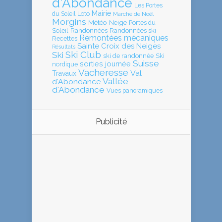
d'Abondance
Les Portes
Mairie
Loto
du Soleil
Marché de Noël
Morgins
Météo
Neige
Portes du
Soleil
Randonnées
Randonnées ski
Remontées mécaniques
Recettes
Sainte Croix des Neiges
Résultats
Ski Club
Ski
ski de randonnée
Ski
Suisse
sorties journée
nordique
Vacheresse
Val
Travaux
Vallée
d'Abondance
d'Abondance
Vues panoramiques
Publicité