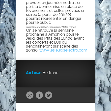
prévues en journée mettrait en
péril la bonne mise en place de
l’événement et celles prévues en
soirée (à partir de 23h30)
pourrait représenter un danger
pour le public.
sources : Météo Sciez / Search.ch / Météo France
On se retrouve la semaine
prochaine à Amphion pour le
Jeudi des P’tits dès 16h00 avant
les concerts et DJ’s qui
s’enchaîneront sur scène dès
20h30.
www.lesjeudiselectro.com
Auteur:
Bertrand