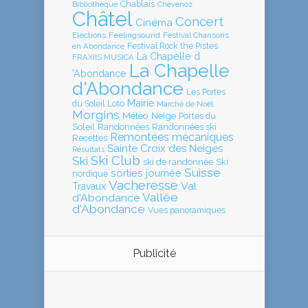
Chablais
Bibliothèque
Chevenoz
Châtel
Concert
Cinéma
Elections
Feelingsound
Festival Chansons
en Abondance
Festival Rock the Pistes
La Chapelle d
FRAXIIS MUSICA
La Chapelle
'Abondance
d'Abondance
Les Portes
Mairie
Loto
du Soleil
Marché de Noël
Morgins
Météo
Neige
Portes du
Soleil
Randonnées
Randonnées ski
Remontées mécaniques
Recettes
Sainte Croix des Neiges
Résultats
Ski Club
Ski
ski de randonnée
Ski
Suisse
sorties journée
nordique
Vacheresse
Val
Travaux
Vallée
d'Abondance
d'Abondance
Vues panoramiques
Publicité