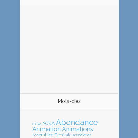
Mots-clés
Abondance
2CVA
2 CVA
Animation
Animations
Assemblée Générale
Association