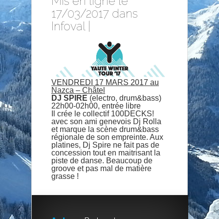
Mis en ligne le
17/03/2017 dans
Infoval
|
VENDREDI 17 MARS 2017
au
Nazca – Châtel
DJ SPIRE
(electro, drum&bass)
22h00-02h00, entrée libre
Il crée le collectif 100DECKS!
avec son ami genevois Dj Rolla
et marque la scène drum&bass
régionale de son empreinte. Aux
platines, Dj Spire ne fait pas de
concession tout en maitrisant la
piste de danse. Beaucoup de
groove et pas mal de matière
grasse !