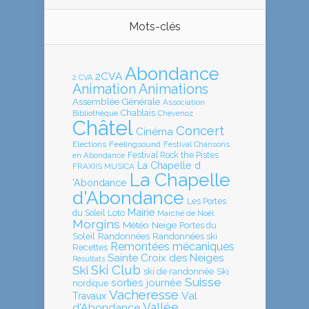
Mots-clés
Abondance
2CVA
2 CVA
Animation
Animations
Assemblée Générale
Association
Chablais
Bibliothèque
Chevenoz
Châtel
Concert
Cinéma
Elections
Feelingsound
Festival Chansons
en Abondance
Festival Rock the Pistes
La Chapelle d
FRAXIIS MUSICA
La Chapelle
'Abondance
d'Abondance
Les Portes
Mairie
Loto
du Soleil
Marché de Noël
Morgins
Météo
Neige
Portes du
Soleil
Randonnées
Randonnées ski
Remontées mécaniques
Recettes
Sainte Croix des Neiges
Résultats
Ski Club
Ski
ski de randonnée
Ski
Suisse
sorties journée
nordique
Vacheresse
Val
Travaux
Vallée
d'Abondance