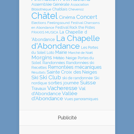
Assemblée Générale
Association
Chablais
Bibliothèque
Chevenoz
Châtel
Concert
Cinéma
Elections
Feelingsound
Festival Chansons
en Abondance
Festival Rock the Pistes
La Chapelle d
FRAXIIS MUSICA
La Chapelle
'Abondance
d'Abondance
Les Portes
Mairie
Loto
du Soleil
Marché de Noël
Morgins
Météo
Neige
Portes du
Soleil
Randonnées
Randonnées ski
Remontées mécaniques
Recettes
Sainte Croix des Neiges
Résultats
Ski Club
Ski
ski de randonnée
Ski
Suisse
sorties journée
nordique
Vacheresse
Val
Travaux
Vallée
d'Abondance
d'Abondance
Vues panoramiques
Publicité