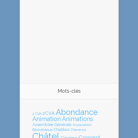
Mots-clés
Abondance
2CVA
2 CVA
Animation
Animations
Assemblée Générale
Association
Chablais
Bibliothèque
Chevenoz
Châtel
Concert