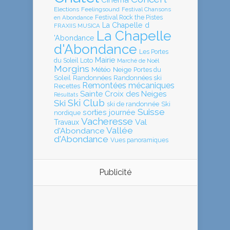
Cinéma
Elections
Feelingsound
Festival Chansons
en Abondance
Festival Rock the Pistes
La Chapelle d
FRAXIIS MUSICA
La Chapelle
'Abondance
d'Abondance
Les Portes
Mairie
Loto
du Soleil
Marché de Noël
Morgins
Météo
Neige
Portes du
Soleil
Randonnées
Randonnées ski
Remontées mécaniques
Recettes
Sainte Croix des Neiges
Résultats
Ski Club
Ski
ski de randonnée
Ski
Suisse
sorties journée
nordique
Vacheresse
Val
Travaux
Vallée
d'Abondance
d'Abondance
Vues panoramiques
Publicité