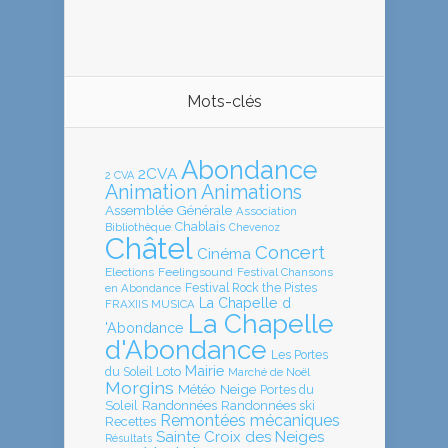
Mots-clés
Abondance
2CVA
2 CVA
Animation
Animations
Assemblée Générale
Association
Chablais
Bibliothèque
Chevenoz
Châtel
Concert
Cinéma
Elections
Feelingsound
Festival Chansons
en Abondance
Festival Rock the Pistes
La Chapelle d
FRAXIIS MUSICA
La Chapelle
'Abondance
d'Abondance
Les Portes
Mairie
Loto
du Soleil
Marché de Noël
Morgins
Météo
Neige
Portes du
Soleil
Randonnées
Randonnées ski
Remontées mécaniques
Recettes
Sainte Croix des Neiges
Résultats