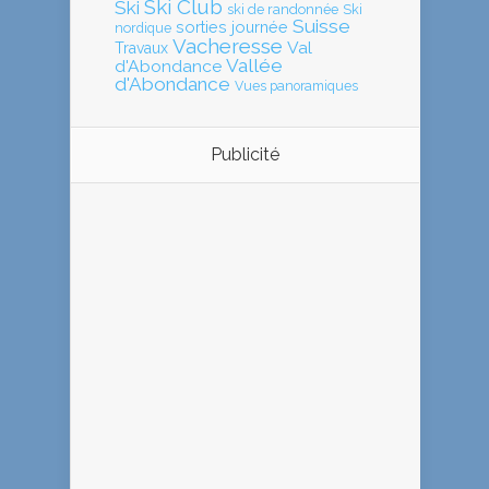
Ski Club
Ski
ski de randonnée
Ski
Suisse
sorties journée
nordique
Vacheresse
Val
Travaux
Vallée
d'Abondance
d'Abondance
Vues panoramiques
Publicité