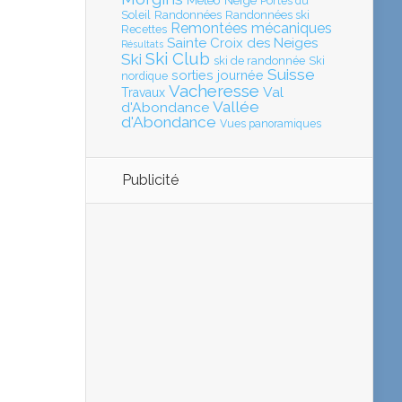
Météo
Neige
Portes du
Soleil
Randonnées
Randonnées ski
Remontées mécaniques
Recettes
Sainte Croix des Neiges
Résultats
Ski Club
Ski
ski de randonnée
Ski
Suisse
sorties journée
nordique
Vacheresse
Val
Travaux
Vallée
d'Abondance
d'Abondance
Vues panoramiques
Publicité