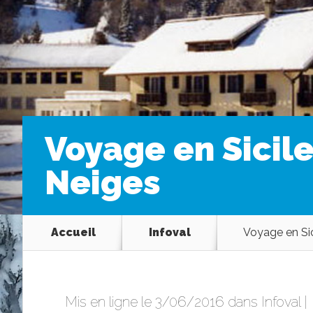
Voyage en Sicile
Neiges
Accueil
Infoval
Voyage en Sic
Mis en ligne le 3/06/2016 dans
Infoval
|