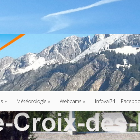
és
»
Météorologie
»
Webcams
»
Infoval74 | Facebo