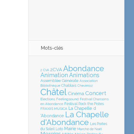
Mots-clés
Abondance
2CVA
2 CVA
Animation
Animations
Assemblée Générale
Association
Chablais
Bibliothèque
Chevenoz
Châtel
Concert
Cinéma
Elections
Feelingsound
Festival Chansons
en Abondance
Festival Rock the Pistes
La Chapelle d
FRAXIIS MUSICA
La Chapelle
'Abondance
d'Abondance
Les Portes
Mairie
Loto
du Soleil
Marché de Noël
Morgins