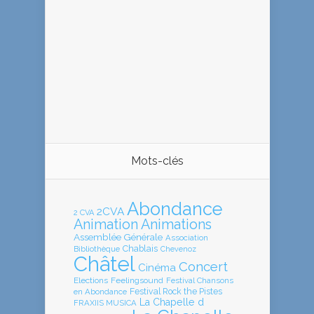
Mots-clés
Abondance
2CVA
2 CVA
Animation
Animations
Assemblée Générale
Association
Chablais
Bibliothèque
Chevenoz
Châtel
Concert
Cinéma
Elections
Feelingsound
Festival Chansons
en Abondance
Festival Rock the Pistes
La Chapelle d
FRAXIIS MUSICA