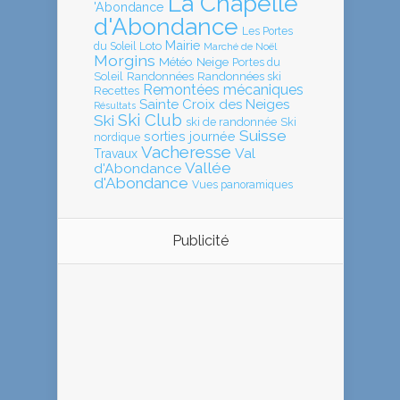
La Chapelle
'Abondance
d'Abondance
Les Portes
Mairie
Loto
du Soleil
Marché de Noël
Morgins
Météo
Neige
Portes du
Soleil
Randonnées
Randonnées ski
Remontées mécaniques
Recettes
Sainte Croix des Neiges
Résultats
Ski Club
Ski
ski de randonnée
Ski
Suisse
sorties journée
nordique
Vacheresse
Val
Travaux
Vallée
d'Abondance
d'Abondance
Vues panoramiques
Publicité