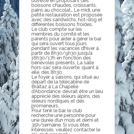
buvette en proposant des
boissons chaudes, croissants,
pains au chocolat… Le midi, une
petite restauration est proposée
avec des sandwichs, hot-dog et
différentes boissons froides.
Le club compte sur les
membres du comité et les
parents pour aider à gérer le bar
qui sera ouvert tous jours
pendant les vacances d’hiver à
partir de 8h30/9h30 jusqu’à
16h30/17h en fonction des
bénévoles présents. La salle
hors-sac sera ouverte, quant à
elle, dès 8h30.
Le foyer 4 saisons, qui situé au
départ de la télécabine de
Braîtaz à La Chapelle
d’Abondance, devrait être un lieu
apprécié des skieurs alpins, des
skieurs nordiques et des
promeneurs.
Pour tenir le bar, le club
recherche une personne pour
une durée d’un mois et demi et
35h/semaine. Si vous êtes
intéressés, veuillez contacter le