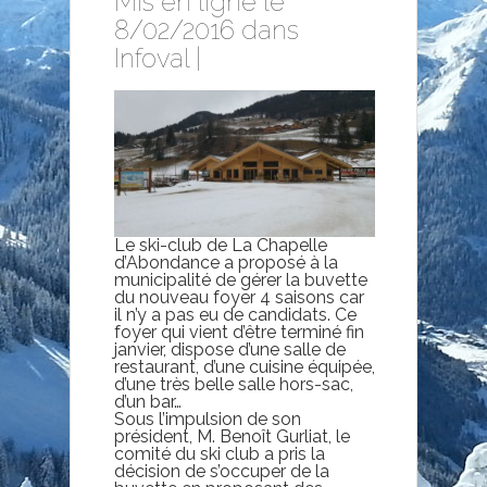
Mis en ligne le
8/02/2016 dans
Infoval
|
Le ski-club de La Chapelle
d’Abondance a proposé à la
municipalité de gérer la buvette
du nouveau foyer 4 saisons car
il n’y a pas eu de candidats. Ce
foyer qui vient d’être terminé fin
janvier, dispose d’une salle de
restaurant, d’une cuisine équipée,
d’une très belle salle hors-sac,
d’un bar…
Sous l’impulsion de son
président, M. Benoît Gurliat, le
comité du ski club a pris la
décision de s’occuper de la