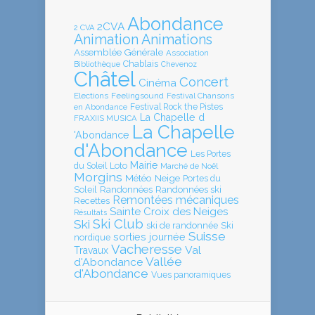
Abondance
2CVA
2 CVA
Animation
Animations
Assemblée Générale
Association
Chablais
Bibliothèque
Chevenoz
Châtel
Concert
Cinéma
Elections
Feelingsound
Festival Chansons
en Abondance
Festival Rock the Pistes
La Chapelle d
FRAXIIS MUSICA
La Chapelle
'Abondance
d'Abondance
Les Portes
Mairie
Loto
du Soleil
Marché de Noël
Morgins
Météo
Neige
Portes du
Soleil
Randonnées
Randonnées ski
Remontées mécaniques
Recettes
Sainte Croix des Neiges
Résultats
Ski Club
Ski
ski de randonnée
Ski
Suisse
sorties journée
nordique
Vacheresse
Val
Travaux
Vallée
d'Abondance
d'Abondance
Vues panoramiques