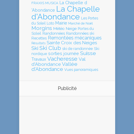
La Chapelle d
FRAXIIS MUSICA
La Chapelle
'Abondance
d'Abondance
Les Portes
Mairie
Loto
du Soleil
Marché de Noël
Morgins
Météo
Neige
Portes du
Soleil
Randonnées
Randonnées ski
Remontées mécaniques
Recettes
Sainte Croix des Neiges
Résultats
Ski Club
Ski
ski de randonnée
Ski
Suisse
sorties journée
nordique
Vacheresse
Val
Travaux
Vallée
d'Abondance
d'Abondance
Vues panoramiques
Publicité