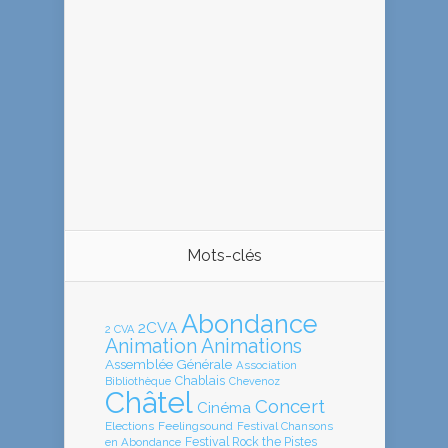
Mots-clés
Abondance
2CVA
2 CVA
Animation
Animations
Assemblée Générale
Association
Chablais
Bibliothèque
Chevenoz
Châtel
Concert
Cinéma
Elections
Feelingsound
Festival Chansons
en Abondance
Festival Rock the Pistes