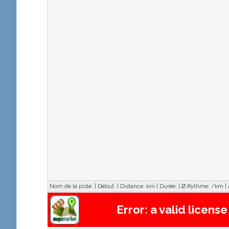
Nom de la piste:
|
Début:
|
Distance:
km
|
Durée:
|
Ø Rythme:
/km
|
Error: a valid licens