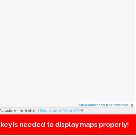
MapsMarker.com
(
Leaflet
/
icons
/
QR
)
Altitude:
+
m -
m (net:
m)
|
télécharger le fichier GPX
e key is needed to display maps properly!