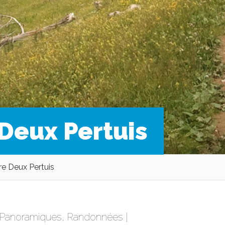
 Deux Pertuis
re Deux Pertuis
Panoramiques
,
Randonnées
|