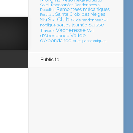
Météo
Neige
Portes du
Soleil
Randonnées
Randonnées ski
Remontées mécaniques
Recettes
Sainte Croix des Neiges
Résultats
Ski Club
Ski
ski de randonnée
Ski
Suisse
sorties journée
nordique
Vacheresse
Val
Travaux
Vallée
d'Abondance
d'Abondance
Vues panoramiques
Publicité