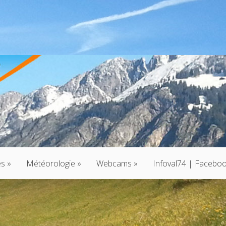
és
»
Météorologie
»
Webcams
»
Infoval74 | Facebo