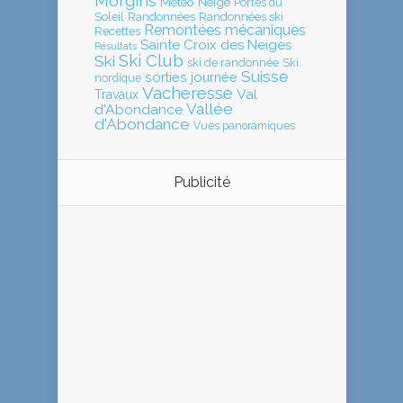
Morgins
Météo
Neige
Portes du
Soleil
Randonnées
Randonnées ski
Remontées mécaniques
Recettes
Sainte Croix des Neiges
Résultats
Ski Club
Ski
ski de randonnée
Ski
Suisse
sorties journée
nordique
Vacheresse
Val
Travaux
Vallée
d'Abondance
d'Abondance
Vues panoramiques
Publicité