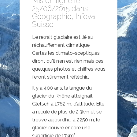
Mis en ligne le
25/06/2015 dans
Géographie
,
Infoval
,
Suisse
|
Le retrait glaciaire est lié au
réchauffement climatique.
Certes les climato-sceptiques
diront qu’il n’en est rien mais ces
quelques photos et chiffres vous
feront sûrement réfléchir…
Il y a 400 ans, la langue du
glacier du Rhône atteignait
Gletsch à 1762 m. d’altitude. Elle
a reculé de plus de 2,3km et se
trouve aujourd’hui à 2250 m, le
glacier couvre encore une
superficie de 17km².