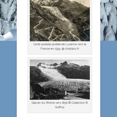
Carte postale postée de Luzerne vers la
France en 1933. @ chablais.fr
Glacier du Rhône vers 1850 © Collection B.
Guffroy