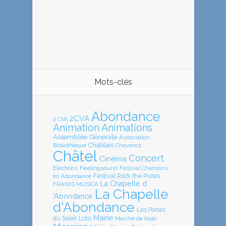
Mots-clés
Abondance
2CVA
2 CVA
Animation
Animations
Assemblée Générale
Association
Chablais
Bibliothèque
Chevenoz
Châtel
Concert
Cinéma
Elections
Feelingsound
Festival Chansons
en Abondance
Festival Rock the Pistes
La Chapelle d
FRAXIIS MUSICA
La Chapelle
'Abondance
d'Abondance
Les Portes
Mairie
Loto
du Soleil
Marché de Noël