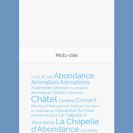
Mots-clés
Abondance
2CVA
2 CVA
Animation
Animations
Assemblée Générale
Association
Chablais
Bibliothèque
Chevenoz
Châtel
Concert
Cinéma
Elections
Feelingsound
Festival Chansons
en Abondance
Festival Rock the Pistes
La Chapelle d
FRAXIIS MUSICA
La Chapelle
'Abondance
d'Abondance
Les Portes