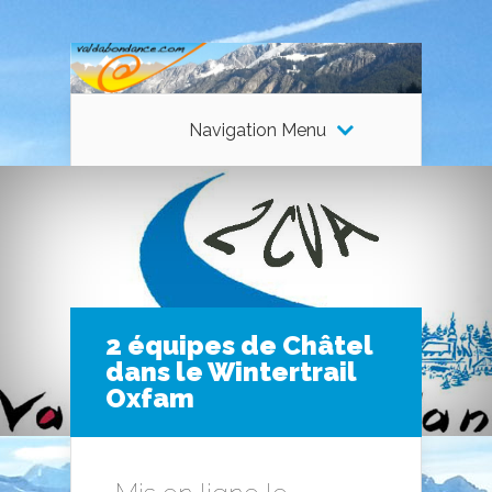
Navigation Menu
2 équipes de Châtel
dans le Wintertrail
Oxfam