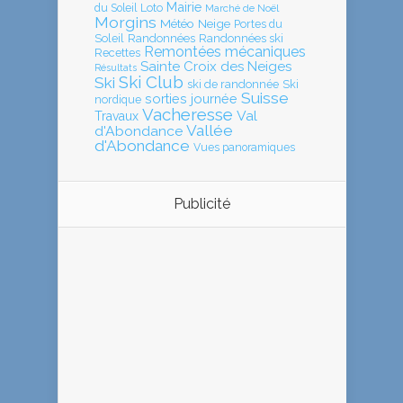
Mairie
Loto
du Soleil
Marché de Noël
Morgins
Météo
Neige
Portes du
Soleil
Randonnées
Randonnées ski
Remontées mécaniques
Recettes
Sainte Croix des Neiges
Résultats
Ski Club
Ski
ski de randonnée
Ski
Suisse
sorties journée
nordique
Vacheresse
Val
Travaux
Vallée
d'Abondance
d'Abondance
Vues panoramiques
Publicité