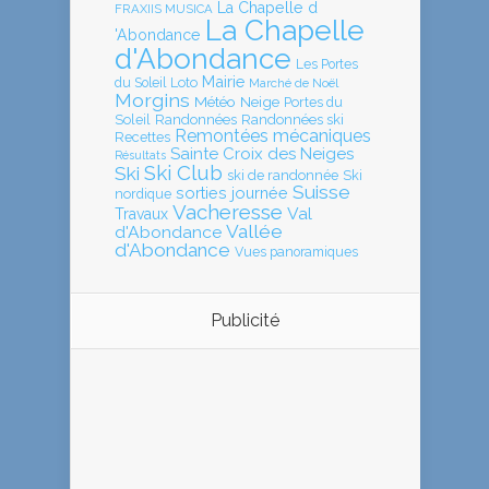
La Chapelle d
FRAXIIS MUSICA
La Chapelle
'Abondance
d'Abondance
Les Portes
Mairie
Loto
du Soleil
Marché de Noël
Morgins
Météo
Neige
Portes du
Soleil
Randonnées
Randonnées ski
Remontées mécaniques
Recettes
Sainte Croix des Neiges
Résultats
Ski Club
Ski
ski de randonnée
Ski
Suisse
sorties journée
nordique
Vacheresse
Val
Travaux
Vallée
d'Abondance
d'Abondance
Vues panoramiques
Publicité