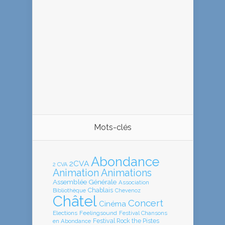
Mots-clés
Abondance
2CVA
2 CVA
Animation
Animations
Assemblée Générale
Association
Chablais
Bibliothèque
Chevenoz
Châtel
Concert
Cinéma
Elections
Feelingsound
Festival Chansons
en Abondance
Festival Rock the Pistes