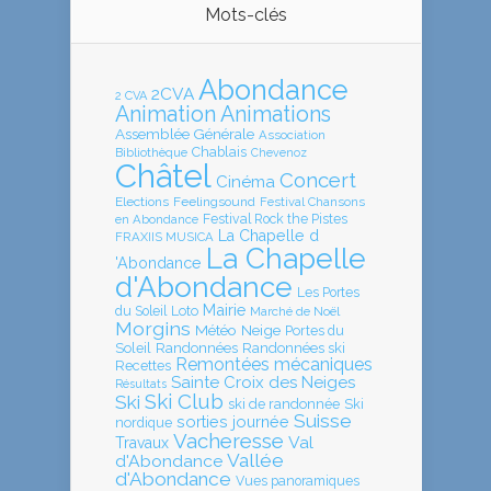
Mots-clés
Abondance
2CVA
2 CVA
Animation
Animations
Assemblée Générale
Association
Chablais
Bibliothèque
Chevenoz
Châtel
Concert
Cinéma
Elections
Feelingsound
Festival Chansons
en Abondance
Festival Rock the Pistes
La Chapelle d
FRAXIIS MUSICA
La Chapelle
'Abondance
d'Abondance
Les Portes
Mairie
Loto
du Soleil
Marché de Noël
Morgins
Météo
Neige
Portes du
Soleil
Randonnées
Randonnées ski
Remontées mécaniques
Recettes
Sainte Croix des Neiges
Résultats
Ski Club
Ski
ski de randonnée
Ski
Suisse
sorties journée
nordique
Vacheresse
Val
Travaux
Vallée
d'Abondance
d'Abondance
Vues panoramiques