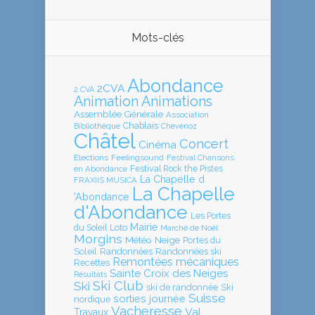
Mots-clés
Abondance
2CVA
2 CVA
Animation
Animations
Assemblée Générale
Association
Chablais
Bibliothèque
Chevenoz
Châtel
Concert
Cinéma
Elections
Feelingsound
Festival Chansons
en Abondance
Festival Rock the Pistes
La Chapelle d
FRAXIIS MUSICA
La Chapelle
'Abondance
d'Abondance
Les Portes
Mairie
Loto
du Soleil
Marché de Noël
Morgins
Météo
Neige
Portes du
Soleil
Randonnées
Randonnées ski
Remontées mécaniques
Recettes
Sainte Croix des Neiges
Résultats
Ski Club
Ski
ski de randonnée
Ski
Suisse
sorties journée
nordique
Vacheresse
Val
Travaux