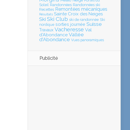
Météo
Neige
Portes du
Soleil
Randonnées
Randonnées ski
Remontées mécaniques
Recettes
Sainte Croix des Neiges
Résultats
Ski Club
Ski
ski de randonnée
Ski
Suisse
sorties journée
nordique
Vacheresse
Val
Travaux
Vallée
d'Abondance
d'Abondance
Vues panoramiques
Publicité