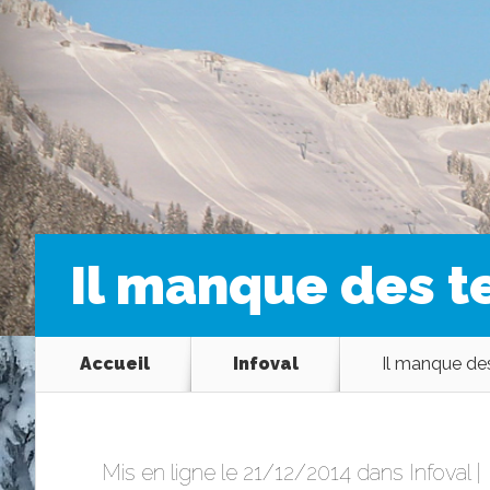
Il manque des t
Accueil
Infoval
Il manque des
Mis en ligne le 21/12/2014 dans
Infoval
|