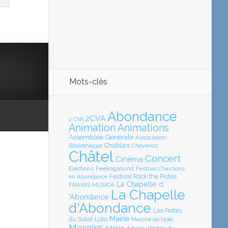
Mots-clés
Abondance
2CVA
2 CVA
Animation
Animations
Assemblée Générale
Association
Chablais
Bibliothèque
Chevenoz
Châtel
Concert
Cinéma
Elections
Feelingsound
Festival Chansons
en Abondance
Festival Rock the Pistes
La Chapelle d
FRAXIIS MUSICA
La Chapelle
'Abondance
d'Abondance
Les Portes
Mairie
Loto
du Soleil
Marché de Noël
Morgins