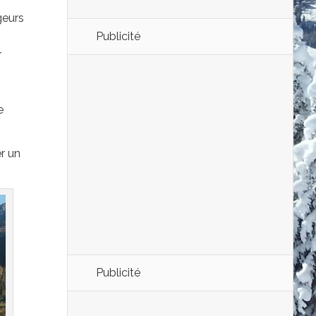
geurs
Publicité
r
e
r un
Publicité