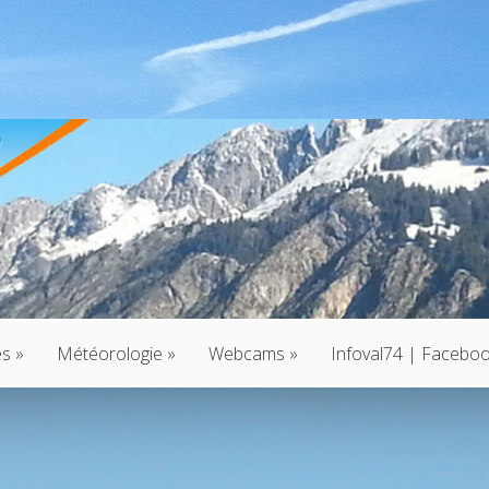
és
»
Météorologie
»
Webcams
»
Infoval74 | Facebo