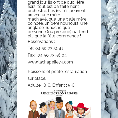
grand jour ils ont de quoi être
fiers, tout est parfaitement
orchestré. Les invités peuvent
arriver… une mère
machiavélique, une belle mère
coincée, un père nounours, une
anglaise nunuche que
personne (ou presque) n’attend
et… que la fête commence !
Réservations :
Tél: 04 50 73 51 41
Fax : 04 50 73 56 04
www.lachapelle74.com
Boissons et petite restauration
sur place.
Adulte : 8 €, Enfant : 5 €.