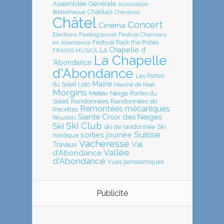
Assemblée Générale
Association
Chablais
Bibliothèque
Chevenoz
Châtel
Concert
Cinéma
Elections
Feelingsound
Festival Chansons
en Abondance
Festival Rock the Pistes
La Chapelle d
FRAXIIS MUSICA
La Chapelle
'Abondance
d'Abondance
Les Portes
Mairie
Loto
du Soleil
Marché de Noël
Morgins
Météo
Neige
Portes du
Soleil
Randonnées
Randonnées ski
Remontées mécaniques
Recettes
Sainte Croix des Neiges
Résultats
Ski Club
Ski
ski de randonnée
Ski
Suisse
sorties journée
nordique
Vacheresse
Val
Travaux
Vallée
d'Abondance
d'Abondance
Vues panoramiques
Publicité