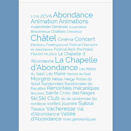
Abondance
2CVA
2 CVA
Animation
Animations
Assemblée Générale
Association
Chablais
Bibliothèque
Chevenoz
Châtel
Concert
Cinéma
Elections
Feelingsound
Festival Chansons
en Abondance
Festival Rock the Pistes
La Chapelle d
FRAXIIS MUSICA
La Chapelle
'Abondance
d'Abondance
Les Portes
Mairie
Loto
du Soleil
Marché de Noël
Morgins
Météo
Neige
Portes du
Soleil
Randonnées
Randonnées ski
Remontées mécaniques
Recettes
Sainte Croix des Neiges
Résultats
Ski Club
Ski
ski de randonnée
Ski
Suisse
sorties journée
nordique
Vacheresse
Val
Travaux
Vallée
d'Abondance
d'Abondance
Vues panoramiques