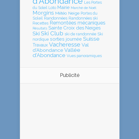
d'Abondance
Les Portes
Mairie
Loto
du Soleil
Marché de Noël
Morgins
Météo
Neige
Portes du
Soleil
Randonnées
Randonnées ski
Remontées mécaniques
Recettes
Sainte Croix des Neiges
Résultats
Ski Club
Ski
ski de randonnée
Ski
Suisse
sorties journée
nordique
Vacheresse
Val
Travaux
Vallée
d'Abondance
d'Abondance
Vues panoramiques
Publicité