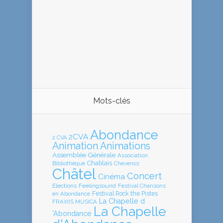
Mots-clés
Abondance
2CVA
2 CVA
Animation
Animations
Assemblée Générale
Association
Chablais
Bibliothèque
Chevenoz
Châtel
Concert
Cinéma
Elections
Feelingsound
Festival Chansons
en Abondance
Festival Rock the Pistes
La Chapelle d
FRAXIIS MUSICA
La Chapelle
'Abondance