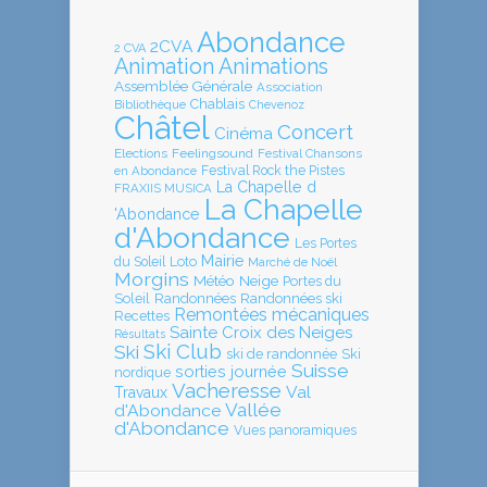
Abondance
2CVA
2 CVA
Animation
Animations
Assemblée Générale
Association
Chablais
Bibliothèque
Chevenoz
Châtel
Concert
Cinéma
Elections
Feelingsound
Festival Chansons
en Abondance
Festival Rock the Pistes
La Chapelle d
FRAXIIS MUSICA
La Chapelle
'Abondance
d'Abondance
Les Portes
Mairie
Loto
du Soleil
Marché de Noël
Morgins
Météo
Neige
Portes du
Soleil
Randonnées
Randonnées ski
Remontées mécaniques
Recettes
Sainte Croix des Neiges
Résultats
Ski Club
Ski
ski de randonnée
Ski
Suisse
sorties journée
nordique
Vacheresse
Val
Travaux
Vallée
d'Abondance
d'Abondance
Vues panoramiques