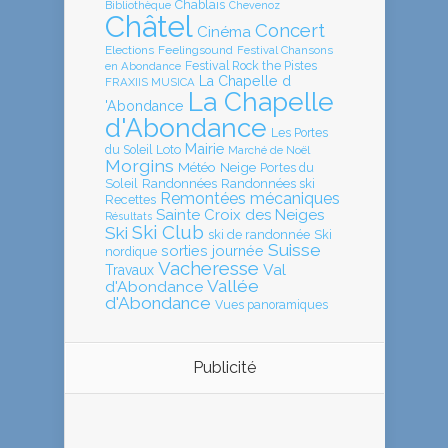
Chablais
Bibliothèque
Chevenoz
Châtel
Concert
Cinéma
Elections
Feelingsound
Festival Chansons
en Abondance
Festival Rock the Pistes
La Chapelle d
FRAXIIS MUSICA
La Chapelle
'Abondance
d'Abondance
Les Portes
Mairie
Loto
du Soleil
Marché de Noël
Morgins
Météo
Neige
Portes du
Soleil
Randonnées
Randonnées ski
Remontées mécaniques
Recettes
Sainte Croix des Neiges
Résultats
Ski Club
Ski
ski de randonnée
Ski
Suisse
sorties journée
nordique
Vacheresse
Val
Travaux
Vallée
d'Abondance
d'Abondance
Vues panoramiques
Publicité