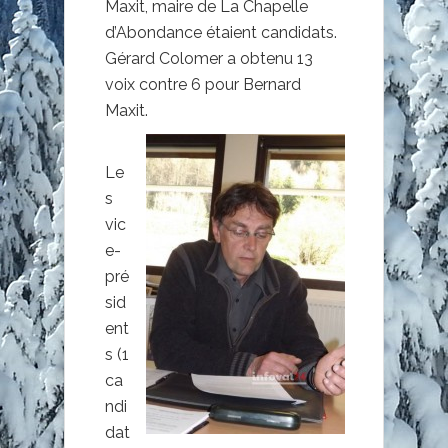
Maxit, maire de La Chapelle
d’Abondance étaient candidats.
Gérard Colomer a obtenu 13
voix contre 6 pour Bernard
Maxit.
Le
s
vic
e-
pré
sid
ent
s (1
ca
ndi
dat