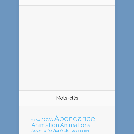
Mots-clés
Abondance
2CVA
2 CVA
Animation
Animations
Assemblée Générale
Association