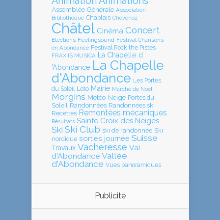
Animation
Animations
Assemblée Générale
Association
Chablais
Bibliothèque
Chevenoz
Châtel
Concert
Cinéma
Elections
Feelingsound
Festival Chansons
en Abondance
Festival Rock the Pistes
La Chapelle d
FRAXIIS MUSICA
La Chapelle
'Abondance
d'Abondance
Les Portes
Mairie
Loto
du Soleil
Marché de Noël
Morgins
Météo
Neige
Portes du
Soleil
Randonnées
Randonnées ski
Remontées mécaniques
Recettes
Sainte Croix des Neiges
Résultats
Ski Club
Ski
ski de randonnée
Ski
Suisse
sorties journée
nordique
Vacheresse
Val
Travaux
Vallée
d'Abondance
d'Abondance
Vues panoramiques
Publicité