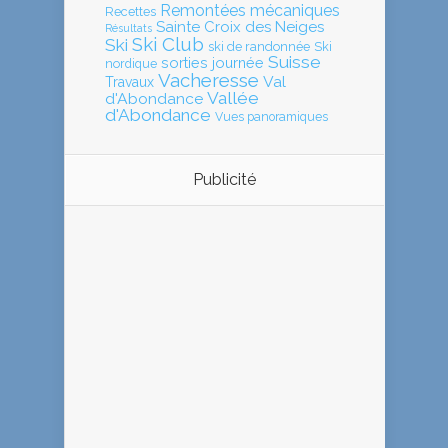
Remontées mécaniques
Recettes
Sainte Croix des Neiges
Résultats
Ski Club
Ski
ski de randonnée
Ski
Suisse
sorties journée
nordique
Vacheresse
Val
Travaux
Vallée
d'Abondance
d'Abondance
Vues panoramiques
Publicité