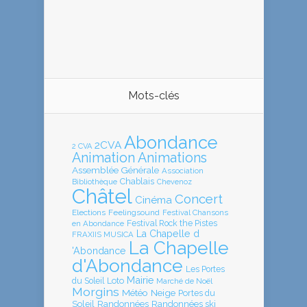
Mots-clés
Abondance
2CVA
2 CVA
Animation
Animations
Assemblée Générale
Association
Chablais
Bibliothèque
Chevenoz
Châtel
Concert
Cinéma
Elections
Feelingsound
Festival Chansons
en Abondance
Festival Rock the Pistes
La Chapelle d
FRAXIIS MUSICA
La Chapelle
'Abondance
d'Abondance
Les Portes
Mairie
Loto
du Soleil
Marché de Noël
Morgins
Météo
Neige
Portes du
Soleil
Randonnées
Randonnées ski