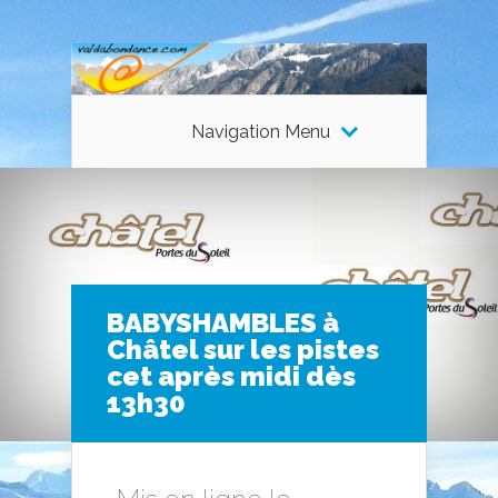
Navigation Menu
BABYSHAMBLES à
Châtel sur les pistes
cet après midi dès
13h30