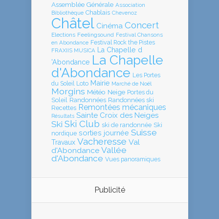
Assemblée Générale
Association
Chablais
Bibliothèque
Chevenoz
Châtel
Concert
Cinéma
Elections
Feelingsound
Festival Chansons
en Abondance
Festival Rock the Pistes
La Chapelle d
FRAXIIS MUSICA
La Chapelle
'Abondance
d'Abondance
Les Portes
Mairie
Loto
du Soleil
Marché de Noël
Morgins
Météo
Neige
Portes du
Soleil
Randonnées
Randonnées ski
Remontées mécaniques
Recettes
Sainte Croix des Neiges
Résultats
Ski Club
Ski
ski de randonnée
Ski
Suisse
sorties journée
nordique
Vacheresse
Val
Travaux
Vallée
d'Abondance
d'Abondance
Vues panoramiques
Publicité