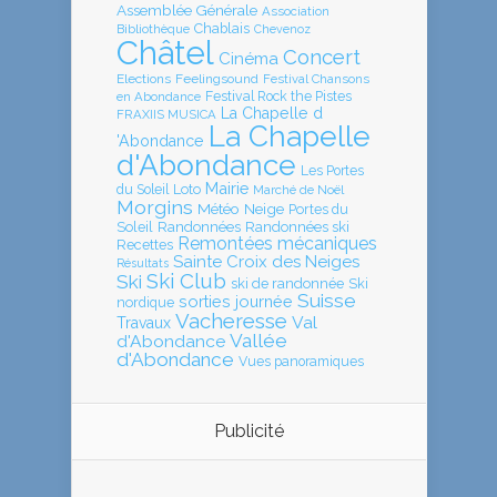
Assemblée Générale
Association
Chablais
Bibliothèque
Chevenoz
Châtel
Concert
Cinéma
Elections
Feelingsound
Festival Chansons
en Abondance
Festival Rock the Pistes
La Chapelle d
FRAXIIS MUSICA
La Chapelle
'Abondance
d'Abondance
Les Portes
Mairie
Loto
du Soleil
Marché de Noël
Morgins
Météo
Neige
Portes du
Soleil
Randonnées
Randonnées ski
Remontées mécaniques
Recettes
Sainte Croix des Neiges
Résultats
Ski Club
Ski
ski de randonnée
Ski
Suisse
sorties journée
nordique
Vacheresse
Val
Travaux
Vallée
d'Abondance
d'Abondance
Vues panoramiques
Publicité