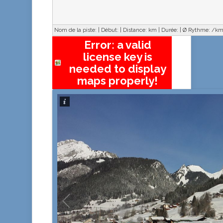
Nom de la piste:
|
Début:
|
Distance:
km
|
Durée:
|
Ø Rythme:
/k
Error: a valid
license key is
needed to display
maps properly!