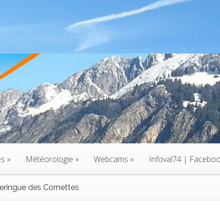
és
»
Météorologie
»
Webcams
»
Infoval74 | Facebo
ringue des Cornettes