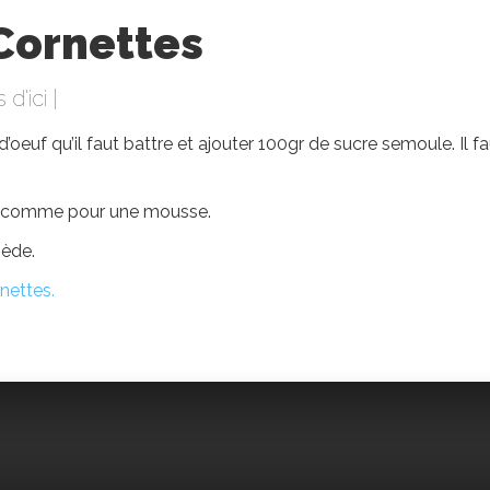
Cornettes
 d'ici
|
d’oeuf qu’il faut battre et ajouter 100gr de sucre semoule. Il f
ise comme pour une mousse.
iède.
nettes.