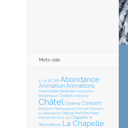
Mots-clés
Abondance
2CVA
2 CVA
Animation
Animations
Assemblée Générale
Association
Chablais
Bibliothèque
Chevenoz
Châtel
Concert
Cinéma
Elections
Feelingsound
Festival Chansons
en Abondance
Festival Rock the Pistes
La Chapelle d
FRAXIIS MUSICA
La Chapelle
'Abondance