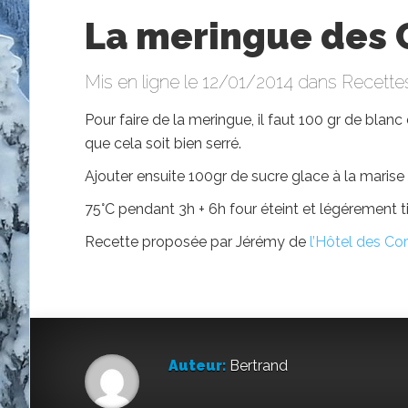
La meringue des 
Mis en ligne le 12/01/2014 dans
Recettes
Pour faire de la meringue, il faut 100 gr de blanc 
que cela soit bien serré.
Ajouter ensuite 100gr de sucre glace à la mar
75°C pendant 3h + 6h four éteint et légérement t
Recette proposée par Jérémy de
l’Hôtel des Cor
Auteur:
Bertrand