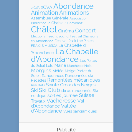
Abondance
2CVA
2 CVA
Animation
Animations
Assemblée Générale
Association
Chablais
Bibliothèque
Chevenoz
Châtel
Concert
Cinéma
Elections
Feelingsound
Festival Chansons
en Abondance
Festival Rock the Pistes
La Chapelle d
FRAXIIS MUSICA
La Chapelle
'Abondance
d'Abondance
Les Portes
Mairie
Loto
du Soleil
Marché de Noël
Morgins
Météo
Neige
Portes du
Soleil
Randonnées
Randonnées ski
Remontées mécaniques
Recettes
Sainte Croix des Neiges
Résultats
Ski Club
Ski
ski de randonnée
Ski
Suisse
sorties journée
nordique
Vacheresse
Val
Travaux
Vallée
d'Abondance
d'Abondance
Vues panoramiques
Publicité