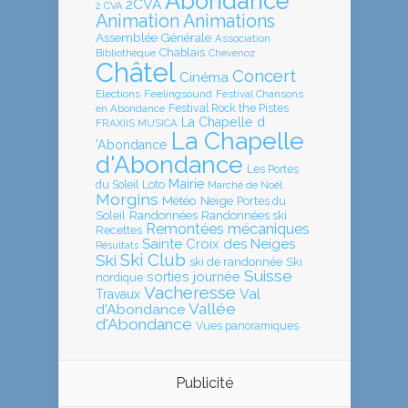
Abondance
2CVA
2 CVA
Animation
Animations
Assemblée Générale
Association
Chablais
Bibliothèque
Chevenoz
Châtel
Concert
Cinéma
Elections
Feelingsound
Festival Chansons
en Abondance
Festival Rock the Pistes
La Chapelle d
FRAXIIS MUSICA
La Chapelle
'Abondance
d'Abondance
Les Portes
Mairie
Loto
du Soleil
Marché de Noël
Morgins
Météo
Neige
Portes du
Soleil
Randonnées
Randonnées ski
Remontées mécaniques
Recettes
Sainte Croix des Neiges
Résultats
Ski Club
Ski
ski de randonnée
Ski
Suisse
sorties journée
nordique
Vacheresse
Val
Travaux
Vallée
d'Abondance
d'Abondance
Vues panoramiques
Publicité