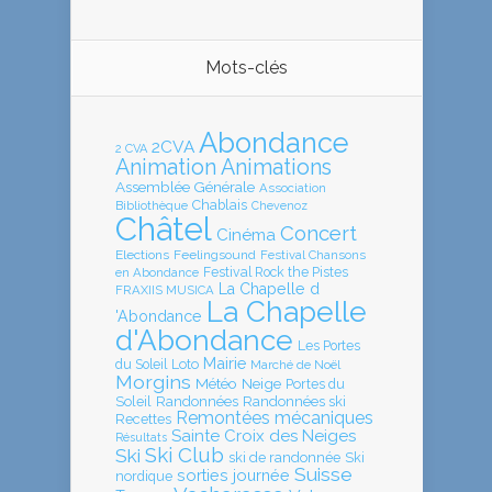
Mots-clés
Abondance
2CVA
2 CVA
Animation
Animations
Assemblée Générale
Association
Chablais
Bibliothèque
Chevenoz
Châtel
Concert
Cinéma
Elections
Feelingsound
Festival Chansons
en Abondance
Festival Rock the Pistes
La Chapelle d
FRAXIIS MUSICA
La Chapelle
'Abondance
d'Abondance
Les Portes
Mairie
Loto
du Soleil
Marché de Noël
Morgins
Météo
Neige
Portes du
Soleil
Randonnées
Randonnées ski
Remontées mécaniques
Recettes
Sainte Croix des Neiges
Résultats
Ski Club
Ski
ski de randonnée
Ski
Suisse
sorties journée
nordique