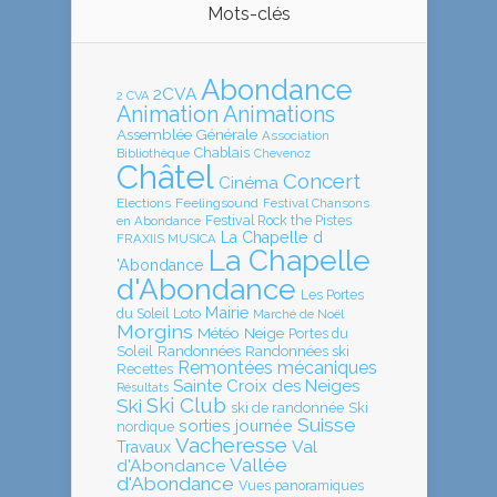
Mots-clés
Abondance
2CVA
2 CVA
Animation
Animations
Assemblée Générale
Association
Chablais
Bibliothèque
Chevenoz
Châtel
Concert
Cinéma
Elections
Feelingsound
Festival Chansons
en Abondance
Festival Rock the Pistes
La Chapelle d
FRAXIIS MUSICA
La Chapelle
'Abondance
d'Abondance
Les Portes
Mairie
Loto
du Soleil
Marché de Noël
Morgins
Météo
Neige
Portes du
Soleil
Randonnées
Randonnées ski
Remontées mécaniques
Recettes
Sainte Croix des Neiges
Résultats
Ski Club
Ski
ski de randonnée
Ski
Suisse
sorties journée
nordique
Vacheresse
Val
Travaux
Vallée
d'Abondance
d'Abondance
Vues panoramiques