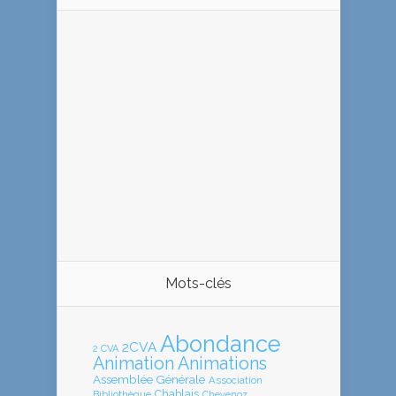
Mots-clés
Abondance
2CVA
2 CVA
Animation
Animations
Assemblée Générale
Association
Chablais
Bibliothèque
Chevenoz