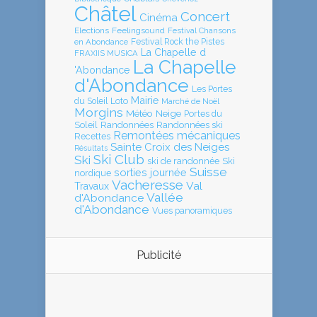
Châtel
Concert
Cinéma
Elections
Feelingsound
Festival Chansons
en Abondance
Festival Rock the Pistes
La Chapelle d
FRAXIIS MUSICA
La Chapelle
'Abondance
d'Abondance
Les Portes
Mairie
Loto
du Soleil
Marché de Noël
Morgins
Météo
Neige
Portes du
Soleil
Randonnées
Randonnées ski
Remontées mécaniques
Recettes
Sainte Croix des Neiges
Résultats
Ski Club
Ski
ski de randonnée
Ski
Suisse
sorties journée
nordique
Vacheresse
Val
Travaux
Vallée
d'Abondance
d'Abondance
Vues panoramiques
Publicité