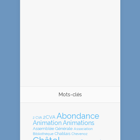
Mots-clés
Abondance
2CVA
2 CVA
Animation
Animations
Assemblée Générale
Association
Chablais
Bibliothèque
Chevenoz