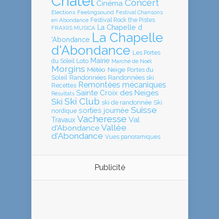
Châtel
Concert
Cinéma
Elections
Feelingsound
Festival Chansons
en Abondance
Festival Rock the Pistes
La Chapelle d
FRAXIIS MUSICA
La Chapelle
'Abondance
d'Abondance
Les Portes
Mairie
Loto
du Soleil
Marché de Noël
Morgins
Météo
Neige
Portes du
Soleil
Randonnées
Randonnées ski
Remontées mécaniques
Recettes
Sainte Croix des Neiges
Résultats
Ski Club
Ski
ski de randonnée
Ski
Suisse
sorties journée
nordique
Vacheresse
Val
Travaux
Vallée
d'Abondance
d'Abondance
Vues panoramiques
Publicité