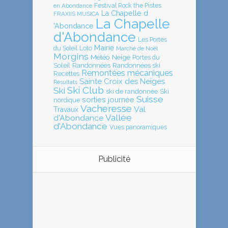
en Abondance
Festival Rock the Pistes
La Chapelle d
FRAXIIS MUSICA
La Chapelle
'Abondance
d'Abondance
Les Portes
Mairie
Loto
du Soleil
Marché de Noël
Morgins
Météo
Neige
Portes du
Soleil
Randonnées
Randonnées ski
Remontées mécaniques
Recettes
Sainte Croix des Neiges
Résultats
Ski Club
Ski
ski de randonnée
Ski
Suisse
sorties journée
nordique
Vacheresse
Val
Travaux
Vallée
d'Abondance
d'Abondance
Vues panoramiques
Publicité