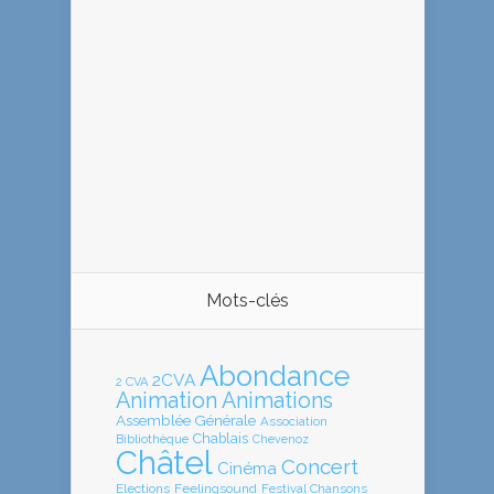
Mots-clés
Abondance
2CVA
2 CVA
Animation
Animations
Assemblée Générale
Association
Chablais
Bibliothèque
Chevenoz
Châtel
Concert
Cinéma
Elections
Feelingsound
Festival Chansons