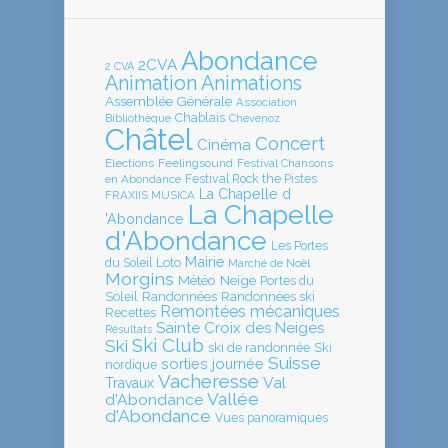
Abondance
2CVA
2 CVA
Animation
Animations
Assemblée Générale
Association
Chablais
Bibliothèque
Chevenoz
Châtel
Concert
Cinéma
Elections
Feelingsound
Festival Chansons
en Abondance
Festival Rock the Pistes
La Chapelle d
FRAXIIS MUSICA
La Chapelle
'Abondance
d'Abondance
Les Portes
Mairie
Loto
du Soleil
Marché de Noël
Morgins
Météo
Neige
Portes du
Soleil
Randonnées
Randonnées ski
Remontées mécaniques
Recettes
Sainte Croix des Neiges
Résultats
Ski Club
Ski
ski de randonnée
Ski
Suisse
sorties journée
nordique
Vacheresse
Val
Travaux
Vallée
d'Abondance
d'Abondance
Vues panoramiques