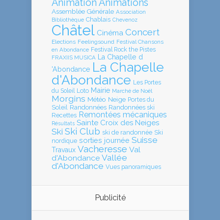
Animation
Animations
Assemblée Générale
Association
Chablais
Bibliothèque
Chevenoz
Châtel
Concert
Cinéma
Elections
Feelingsound
Festival Chansons
en Abondance
Festival Rock the Pistes
La Chapelle d
FRAXIIS MUSICA
La Chapelle
'Abondance
d'Abondance
Les Portes
Mairie
Loto
du Soleil
Marché de Noël
Morgins
Météo
Neige
Portes du
Soleil
Randonnées
Randonnées ski
Remontées mécaniques
Recettes
Sainte Croix des Neiges
Résultats
Ski Club
Ski
ski de randonnée
Ski
Suisse
sorties journée
nordique
Vacheresse
Val
Travaux
Vallée
d'Abondance
d'Abondance
Vues panoramiques
Publicité