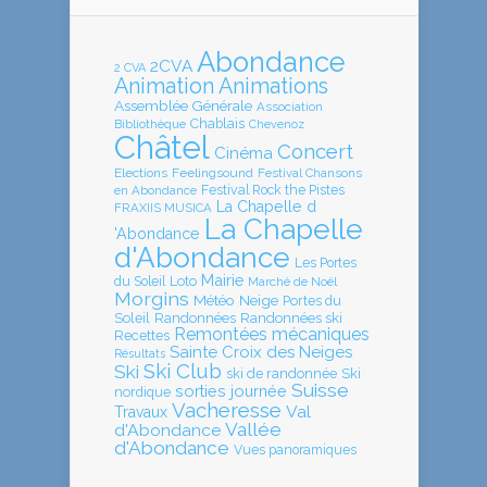
Abondance
2CVA
2 CVA
Animation
Animations
Assemblée Générale
Association
Chablais
Bibliothèque
Chevenoz
Châtel
Concert
Cinéma
Elections
Feelingsound
Festival Chansons
en Abondance
Festival Rock the Pistes
La Chapelle d
FRAXIIS MUSICA
La Chapelle
'Abondance
d'Abondance
Les Portes
Mairie
Loto
du Soleil
Marché de Noël
Morgins
Météo
Neige
Portes du
Soleil
Randonnées
Randonnées ski
Remontées mécaniques
Recettes
Sainte Croix des Neiges
Résultats
Ski Club
Ski
ski de randonnée
Ski
Suisse
sorties journée
nordique
Vacheresse
Val
Travaux
Vallée
d'Abondance
d'Abondance
Vues panoramiques