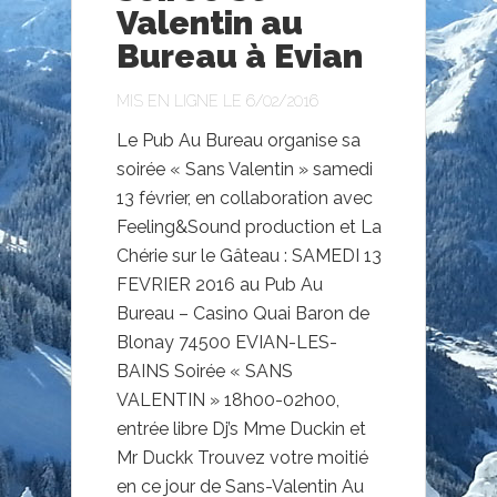
Valentin au
Bureau à Evian
MIS EN LIGNE LE 6/02/2016
​Le Pub Au Bureau organise sa
soirée « Sans Valentin » samedi
13 février, en collaboration avec
Feeling&Sound production et La
Chérie sur le Gâteau ​: SAMEDI 13
FEVRIER 2016 au Pub Au
Bureau – ​Casino​ ​Quai Baron de
Blonay 74500 EVIAN-LES-
BAINS Soirée « SANS
VALENTIN » 18h00-02h00,
entrée libre Dj’s Mme Duckin et
Mr Duckk Trouvez votre moitié
en ce jour de Sans-Valentin Au