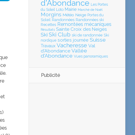
d'Abondance
Les Portes
Mairie
Loto
du Soleil
Marché de Noël
Morgins
Météo
Neige
Portes du
Soleil
Randonnées
Randonnées ski
Remontées mécaniques
Recettes
Sainte Croix des Neiges
Résultats
Ski Club
Ski
ski de randonnée
Ski
Suisse
sorties journée
nordique
Vacheresse
Val
Travaux
Vallée
d'Abondance
d'Abondance
Vues panoramiques
ique
nce
lie.
Publicité
re
 et
1)
Les
nées