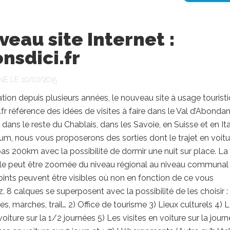
eau site Internet :
onsdici.fr
NE LE 10/07/2015
tion depuis plusieurs années, le nouveau site à usage tourist
i.fr référence des idées de visites à faire dans le Val d’Abonda
 dans le reste du Chablais, dans les Savoie, en Suisse et en Ita
, nous vous proposerons des sorties dont le trajet en voitu
as 200km avec la possibilité de dormir une nuit sur place. La
iale peut être zoomée du niveau régional au niveau communal
oints peuvent être visibles où non en fonction de ce vous
. 8 calques se superposent avec la possibilité de les choisir : 
, marches, trail… 2) Office de tourisme 3) Lieux culturels 4) 
voiture sur la 1/2 journées 5) Les visites en voiture sur la jour