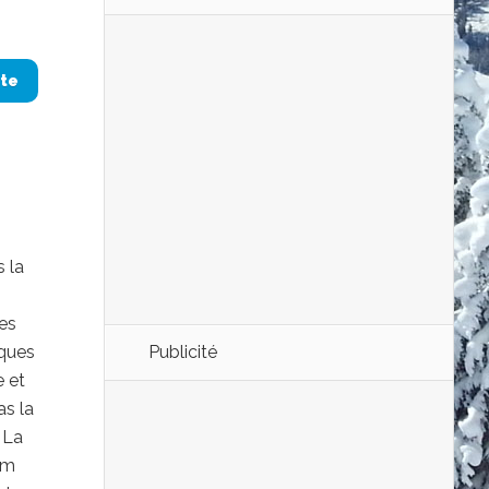
ite
s la
des
aques
Publicité
e et
as la
e La
 m