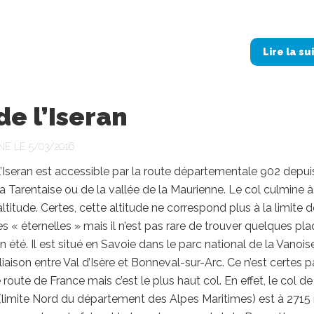
.
Lire la su
de l’Iseran
NE LE 5/03/2016
l’Iseran est accessible par la route départementale 902 depui
la Tarentaise ou de la vallée de la Maurienne. Le col culmine à
ltitude. Certes, cette altitude ne correspond plus à la limite 
es « éternelles » mais il n’est pas rare de trouver quelques pl
n été. Il est situé en Savoie dans le parc national de la Vanois
liaison entre Val d’Isère et Bonneval-sur-Arc. Ce n’est certes p
 route de France mais c’est le plus haut col. En effet, le col d
(limite Nord du département des Alpes Maritimes) est à 2715