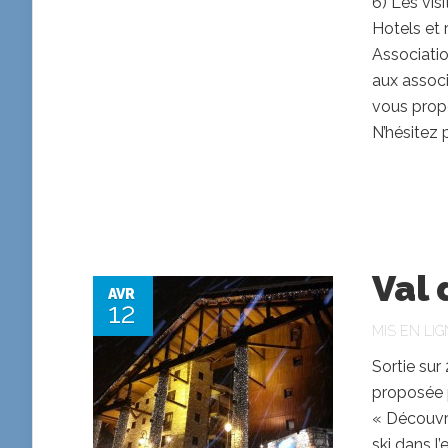
6) Les vis
Hotels et 
Associati
aux associ
vous prop
N’hésitez p
Val 
AVR
12
MIS EN LIG
Sortie sur 
proposée 
« Découvrir
ski dans l