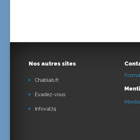
Nos autres sites
Cont
Formul
Chablais.fr
Menti
Evadez-vous
Mentio
Infoval74