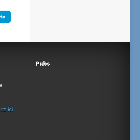
ite
Pubs
e
ez-ici