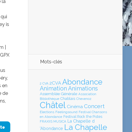
 la
 qui
ey is
m |
r GPX
Mots-clés
ous
éry,
Abondance
2CVA
2 CVA
s en
Animation
Animations
e de
Assemblée Générale
Association
Chablais
Bibliothèque
Chevenoz
ns,
Châtel
Concert
Cinéma
Elections
Feelingsound
Festival Chansons
en Abondance
Festival Rock the Pistes
La Chapelle d
FRAXIIS MUSICA
La Chapelle
ite
'Abondance