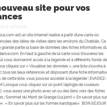
ouveau site pour vos
ances
NE LE 31/07/2016
s.com est un site Internet réalisé à partir d’une carte où
encées des idées de visites dans les environs du Chablais. Ce 
 grande partie la base de données des fiches informatives du
ance.com. En haut à gauche de la carte vous trouverez les
i vous donneront accès à la légende et à différents fonds d
ous cliquez sur « Visualiser les données », une liste s’ouvrira à
c tous les lieux référencés et disposant d’une fiche informativ
 de cette liste, vous pouvez accéder à la légende : EVADEZ-
Lorsque vous cliquez sur un point (épingle de couleurs
s), vous aurez une photo avec un ou des liens vers des fiches
ves : Sommet du Mont de Grange (2432m) « En savoir plus sur
« « En savoir plus sur les formes karstiques« BON SÉJOUR