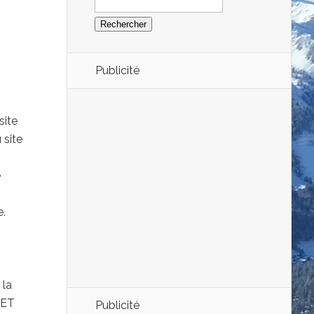
Publicité
site
 site
e
e.
 la
 ET
Publicité