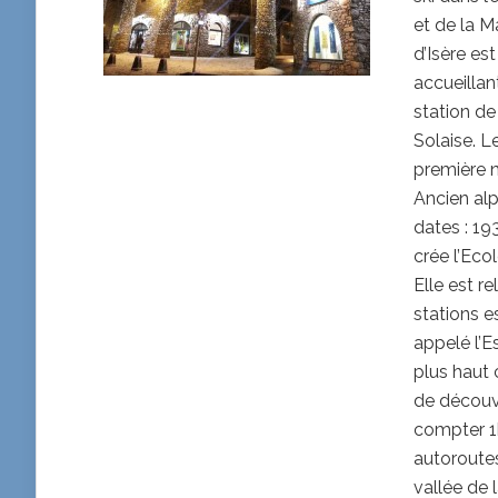
et de la M
d’Isère est
accueillant
station de
Solaise. L
première 
Ancien alp
dates : 19
crée l’Eco
Elle est r
stations e
appelé l’Es
plus haut
de découvr
compter 1h
autoroutes
vallée de la