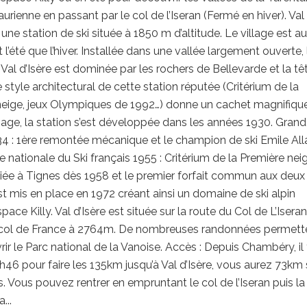
aurienne en passant par le col de l’Iseran (Fermé en hiver). Val
 une station de ski située à 1850 m d’altitude. Le village est au
 l’été que l’hiver. Installée dans une vallée largement ouverte, 
 Val d’Isère est dominée par les rochers de Bellevarde et la tê
e style architectural de cette station réputée (Critérium de la
neige, jeux Olympiques de 1992…) donne un cachet magnifique
age, la station s’est développée dans les années 1930. Gran
34 : 1ère remontée mécanique et le champion de ski Emile All
le nationale du Ski français 1955 : Critérium de la Première nei
eliée à Tignes dès 1958 et le premier forfait commun aux deux
st mis en place en 1972 créant ainsi un domaine de ski alpin
pace Killy. Val d’Isère est située sur la route du Col de L’Iseran,
 col de France à 2764m. De nombreuses randonnées permett
ir le Parc national de la Vanoise. Accès : Depuis Chambéry, il
46 pour faire les 135km jusqu’à Val d’Isère, vous aurez 73km 
. Vous pouvez rentrer en empruntant le col de l’Iseran puis la
...