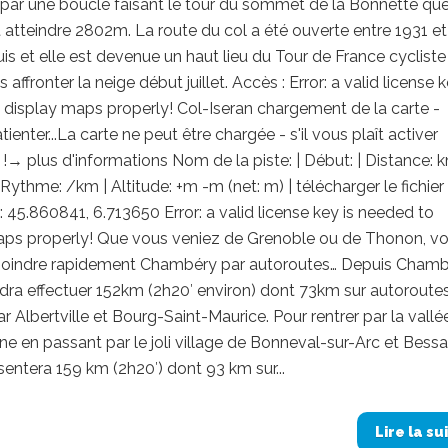
 par une boucle faisant le tour du sommet de la Bonnette que
 atteindre 2802m. La route du col a été ouverte entre 1931 et
is et elle est devenue un haut lieu du Tour de France cycliste
s affronter la neige début juillet. Accès : Error: a valid license k
display maps properly! Col-Iseran chargement de la carte -
tienter...La carte ne peut être chargée - s'il vous plaît activer
 !→ plus d'informations Nom de la piste: | Début: | Distance: k
 Rythme: /km | Altitude: +m -m (net: m) | télécharger le fichie
: 45.860841, 6.713650 Error: a valid license key is needed to
aps properly! Que vous veniez de Grenoble ou de Thonon, v
joindre rapidement Chambéry par autoroutes… Depuis Chamb
udra effectuer 152km (2h20′ environ) dont 73km sur autoroute
r Albertville et Bourg-Saint-Maurice. Pour rentrer par la vallé
ne en passant par le joli village de Bonneval-sur-Arc et Bessa
sentera 159 km (2h20′) dont 93 km sur...
Lire la su