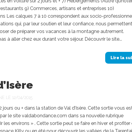
ites en voiture sur 2 jours et + 7) Hébergements (Autre qu’hôtel
restaurants 9) Commerces, artisans et entreprises 10)
ons Les calques 7 à 10 correspondent aux socio-professionne
ations qui, par leur soutien et leur confiance, nous permetten
oser de préparer vos vacances à la montagne autrement.
as à aller chez eux durant votre séjour. Découvrir le site...
Lire la su
d’Isère
NE LE 12/04/2015
2 jours ou + dans la station de Val d’Isère. Cette sortie vous es
par le site valdabondance.com dans sa nouvelle rubrique
 les environs » . Cette sortie peut se faire en hiver et profiter
’espace Killy ou en été pour découvrir les vallées de la Tarenta