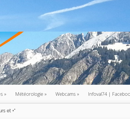
és
»
Météorologie
»
Webcams
»
Infoval74 | Facebo
urs et +"