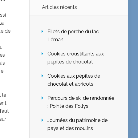
Articles récents
ssi
la
te de
Filets de perche du lac
Léman
.
Cookies croustillants aux
des
pépites de chocolat
ais
ge
Cookies aux pépites de
chocolat et abricots
 le
Parcours de ski de randonnée
ent
: Pointe des Follys
 faut
sur
Journées du patrimoine de
pays et des moulins