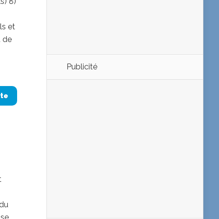
s) 8)
ls et
t de
Publicité
ite
t
 du
ise