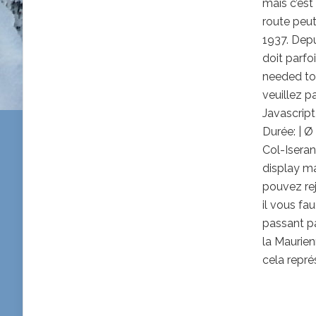
mais c’est
route peut
1937. Depu
doit parfoi
needed to 
veuillez pa
Javascript
Durée: | Ø
Col-Iseran
display m
pouvez re
il vous fa
passant pa
la Maurien
cela repré