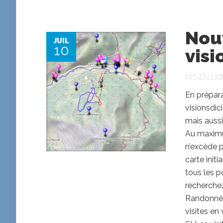
Nouv
JUIL
10
visi
MIS EN LIG
En prépara
visionsdic
mais aussi
Au maximum
n’excède p
carte init
tous les p
recherchez
Randonnées
visites en 