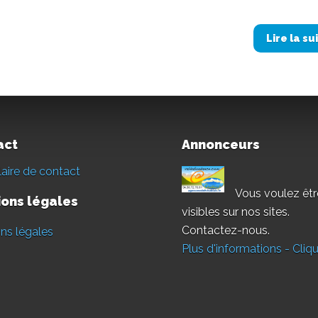
Lire la su
act
Annonceurs
aire de contact
Vous voulez êtr
ons légales
visibles sur nos sites.
Contactez-nous.
ns légales
Plus d'informations - Cliqu