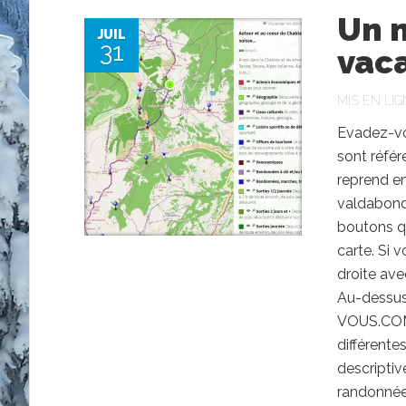
Un n
JUIL
31
vac
MIS EN LIG
Evadez-vou
sont référ
reprend en
valdabond
boutons qu
carte. Si v
droite ave
Au-dessus
VOUS.COM 
différente
descripti
randonnée