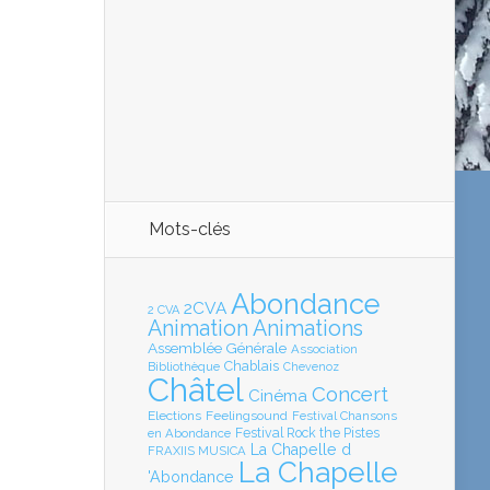
Mots-clés
Abondance
2CVA
2 CVA
Animation
Animations
Assemblée Générale
Association
Chablais
Bibliothèque
Chevenoz
Châtel
Concert
Cinéma
Elections
Feelingsound
Festival Chansons
en Abondance
Festival Rock the Pistes
La Chapelle d
FRAXIIS MUSICA
La Chapelle
'Abondance