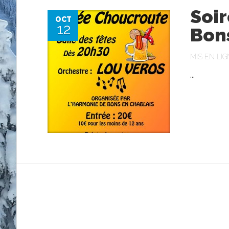
Soir
OCT
12
Bon
MIS EN LIG
...