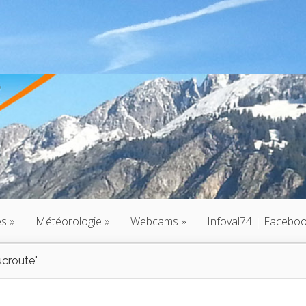
és
»
Météorologie
»
Webcams
»
Infoval74 | Facebo
ucroute"