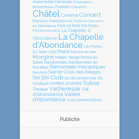
Assemblée Générale
Association
Chablais
Bibliothèque
Chevenoz
Châtel
Concert
Cinéma
Elections
Feelingsound
Festival Chansons
en Abondance
Festival Rock the Pistes
La Chapelle d
FRAXIIS MUSICA
La Chapelle
'Abondance
d'Abondance
Les Portes
Mairie
Loto
du Soleil
Marché de Noël
Morgins
Météo
Neige
Portes du
Soleil
Randonnées
Randonnées ski
Remontées mécaniques
Recettes
Sainte Croix des Neiges
Résultats
Ski Club
Ski
ski de randonnée
Ski
Suisse
sorties journée
nordique
Vacheresse
Val
Travaux
Vallée
d'Abondance
d'Abondance
Vues panoramiques
Publicité