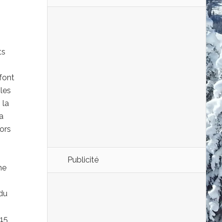
ts
 font
les
 la
la
ors
Publicité
me
 du
015