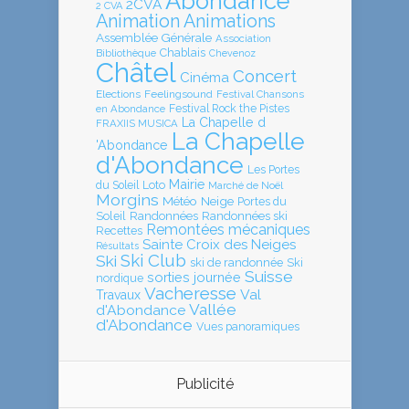
Abondance
2CVA
2 CVA
Animation
Animations
Assemblée Générale
Association
Chablais
Bibliothèque
Chevenoz
Châtel
Concert
Cinéma
Elections
Feelingsound
Festival Chansons
en Abondance
Festival Rock the Pistes
La Chapelle d
FRAXIIS MUSICA
La Chapelle
'Abondance
d'Abondance
Les Portes
Mairie
Loto
du Soleil
Marché de Noël
Morgins
Météo
Neige
Portes du
Soleil
Randonnées
Randonnées ski
Remontées mécaniques
Recettes
Sainte Croix des Neiges
Résultats
Ski Club
Ski
ski de randonnée
Ski
Suisse
sorties journée
nordique
Vacheresse
Val
Travaux
Vallée
d'Abondance
d'Abondance
Vues panoramiques
Publicité